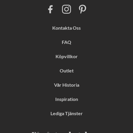
F
I
P
a
n
i
c
s
n
e
t
t
b
a
e
Kontakta Oss
o
g
r
o
r
e
k
a
s
FAQ
m
t
Köpvillkor
Outlet
Vår Historia
Inspiration
Lediga Tjänster