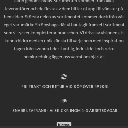
alltid genomskådas. Sortimentet kommer från olika
leverantörer och de flesta av dem hittar ni upp till vänster på
hemsidan. Största delen av sortimentet kommer dock från vår
eget varumärke Strömshaga där vi har tagit fram ett sortiment
som vi tycker kompletterar branschen. Vi drivs av visionen att
kunna bidra med en unik känsla till varje hem med inspiration
tagen från svunna tider. Lantlig, industriell och retro
heminredning ligger oss varmt om hjärtat.
FRI FRAKT OCH RETUR VID KÖP ÖVER 499KR!
SNABB LEVERANS - VI SKICKR INOM 1-3 ARBETSDAGAR