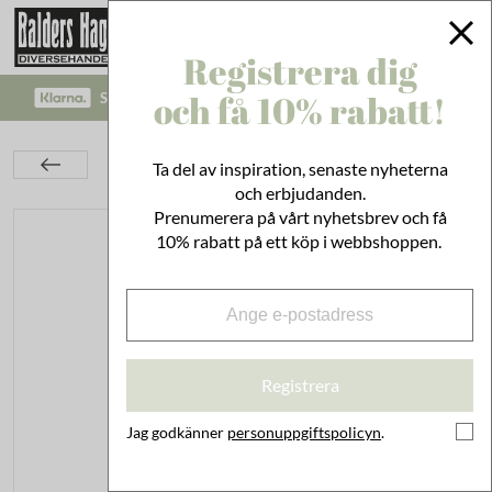
Registrera dig
och få 10% rabatt!
SÄKRA BETALNINGAR MED KLARNA CHECKOUT!
Inredning
Dekoration
Ljusstakar
Ta del av inspiration, senaste nyheterna
Ljusstake Sigrid Mörkgrön Stor
och erbjudanden.
Prenumerera på vårt nyhetsbrev och få
10% rabatt på ett köp i webbshoppen.
Registrera
Jag godkänner
personuppgiftspolicyn
.