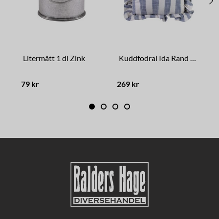
Litermått 1 dl Zink
Kuddfodral Ida Rand Blå/Vit
79 kr
269 kr
7