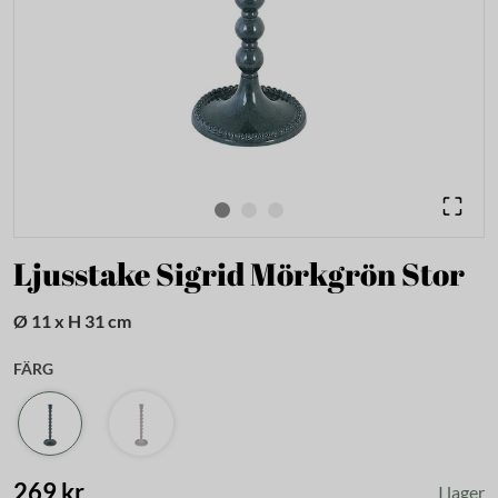
Ljusstake Sigrid Mörkgrön Stor
Ø 11 x H 31 cm
FÄRG
269 kr
I lager