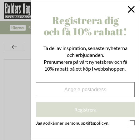
Registrera dig
och få 10% rabatt!
SÄKRA BETALNINGAR MED KLARNA CHECKOUT!
Inredning
På Väggen
Krokar
Ta del av inspiration, senaste nyheterna
Krok Livia Svart Liten
och erbjudanden.
Prenumerera på vårt nyhetsbrev och få
10% rabatt på ett köp i webbshoppen.
Registrera
Jag godkänner
personuppgiftspolicyn
.