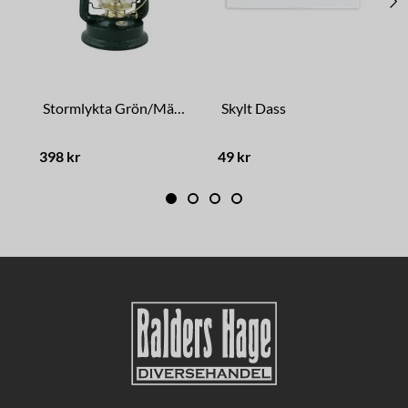
Stormlykta Grön/Mässing Stor
Skylt Dass
398 kr
49 kr
3