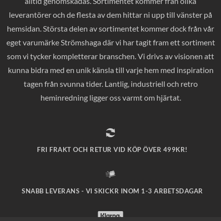
alltid genomskådas. Sortimentet kommer från olika
leverantörer och de flesta av dem hittar ni upp till vänster på
hemsidan. Största delen av sortimentet kommer dock från vår
eget varumärke Strömshaga där vi har tagit fram ett sortiment
som vi tycker kompletterar branschen. Vi drivs av visionen att
kunna bidra med en unik känsla till varje hem med inspiration
tagen från svunna tider. Lantlig, industriell och retro
heminredning ligger oss varmt om hjärtat.
FRI FRAKT OCH RETUR VID KÖP ÖVER 499KR!
SNABB LEVERANS - VI SKICKR INOM 1-3 ARBETSDAGAR