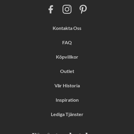
F
I
P
a
n
i
c
s
n
e
t
t
b
a
e
Kontakta Oss
o
g
r
o
r
e
k
a
s
FAQ
m
t
Köpvillkor
Outlet
Vår Historia
Inspiration
Lediga Tjänster