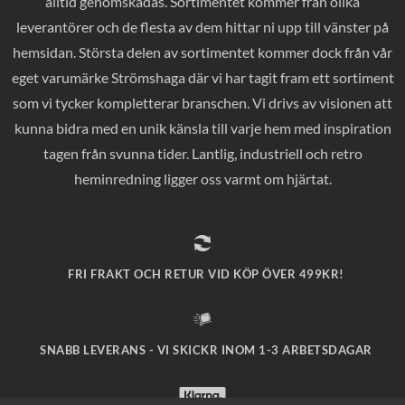
alltid genomskådas. Sortimentet kommer från olika
leverantörer och de flesta av dem hittar ni upp till vänster på
hemsidan. Största delen av sortimentet kommer dock från vår
eget varumärke Strömshaga där vi har tagit fram ett sortiment
som vi tycker kompletterar branschen. Vi drivs av visionen att
kunna bidra med en unik känsla till varje hem med inspiration
tagen från svunna tider. Lantlig, industriell och retro
heminredning ligger oss varmt om hjärtat.
FRI FRAKT OCH RETUR VID KÖP ÖVER 499KR!
SNABB LEVERANS - VI SKICKR INOM 1-3 ARBETSDAGAR