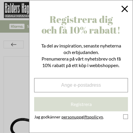
Registrera dig
och få 10% rabatt!
SÄKRA BETALNINGAR MED KLARNA CHECKOUT!
Inredning
På Väggen
Krokar
Ta del av inspiration, senaste nyheterna
S-krokar Antik Svart 6-pack
och erbjudanden.
Prenumerera på vårt nyhetsbrev och få
10% rabatt på ett köp i webbshoppen.
Registrera
Jag godkänner
personuppgiftspolicyn
.