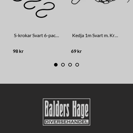
S-krokar Svart 6-pack Stor
Kedja 1m Svart m. Krokar
B
98 kr
69 kr
3