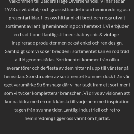
Välkommen till Balders Hage Diversehandel. Vi har sedan
1973 drivit detalj- och grossisthandel inom heminredning och
presentartiklar. Hos oss hittar ni ett brett och noga utvalt
sortiment av lantlig heminredning och hemtextil. Vi erbjuder
en traditionell lantlig stil med shabby chic & vintage-
inspirerade produkter men också enkel och ren design.
Samtidigt som vi söker bredden i sortimentet kan en röd tråd
alltid genomskådas. Sortimentet kommer från olika
leverantörer och de flesta av dem hittar ni upp till vänster på
hemsidan. Största delen av sortimentet kommer dock från vår
eget varumärke Strömshaga där vi har tagit fram ett sortiment
som vi tycker kompletterar branschen. Vi drivs av visionen att
kunna bidra med en unik känsla till varje hem med inspiration
tagen från svunna tider. Lantlig, industriell och retro
heminredning ligger oss varmt om hjärtat.