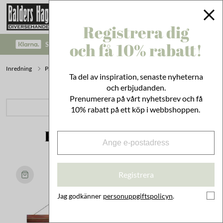
Registrera dig
och få 10% rabatt!
SÄKRA BETALNINGAR MED KLARNA CHECKOUT!
Inredning
På Väggen
Posters & Skolplanscher
18x24
Ta del av inspiration, senaste nyheterna
och erbjudanden.
Prenumerera på vårt nyhetsbrev och få
PRODUKTKATEGORIER
10% rabatt på ett köp i webbshoppen.
Populärt inom 18x24
Registrera
Jag godkänner
personuppgiftspolicyn
.