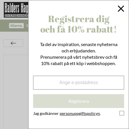
Registrera dig
och få 10% rabatt!
SÄKRA BETALNINGAR MED KLARNA CHECKOUT!
Inredning
På Väggen
Speglar
Ta del av inspiration, senaste nyheterna
Spegel Jonna Rostfritt Stål Liten
och erbjudanden.
Prenumerera på vårt nyhetsbrev och få
10% rabatt på ett köp i webbshoppen.
Registrera
Jag godkänner
personuppgiftspolicyn
.