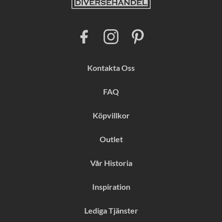
F
I
P
a
n
i
c
s
n
e
t
t
b
a
e
Kontakta Oss
o
g
r
o
r
e
k
a
s
FAQ
m
t
Köpvillkor
Outlet
Vår Historia
Inspiration
Lediga Tjänster