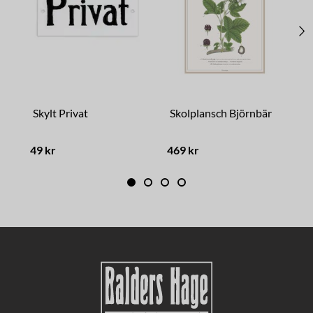
Skylt Privat
Skolplansch Björnbär
S
49 kr
469 kr
4