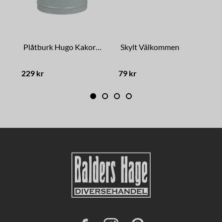
Plåtburk Hugo Kakor Grön
Skylt Välkommen
229 kr
79 kr
4
F
I
P