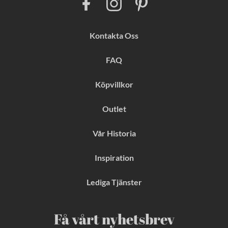
a
n
i
c
s
n
e
t
t
b
a
e
Kontakta Oss
o
g
r
o
r
e
k
a
s
FAQ
m
t
Köpvillkor
Outlet
Vår Historia
Inspiration
Lediga Tjänster
Få vårt nyhetsbrev