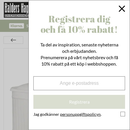
Registrera dig
och få 10% rabatt!
SÄKRA BETALNINGAR MED KLARNA CHECKOUT!
Kök
Burkar
Plåtburkar
Plåtburk Hugo Bröd Vit
Ta del av inspiration, senaste nyheterna
och erbjudanden.
Prenumerera på vårt nyhetsbrev och få
10% rabatt på ett köp i webbshoppen.
Registrera
Jag godkänner
personuppgiftspolicyn
.