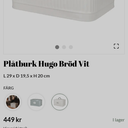
Plåtburk Hugo Bröd Vit
L 29 x D 19,5 x H 20 cm
FÄRG
449 kr
I lager