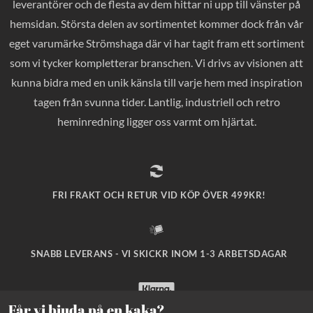
leverantörer och de flesta av dem hittar ni upp till vänster på
hemsidan. Största delen av sortimentet kommer dock från vår
eget varumärke Strömshaga där vi har tagit fram ett sortiment
som vi tycker kompletterar branschen. Vi drivs av visionen att
kunna bidra med en unik känsla till varje hem med inspiration
tagen från svunna tider. Lantlig, industriell och retro
heminredning ligger oss varmt om hjärtat.
FRI FRAKT OCH RETUR VID KÖP ÖVER 499KR!
SNABB LEVERANS - VI SKICKR INOM 1-3 ARBETSDAGAR
Får vi bjuda på en kaka?
SÄKRA BETALNINGAR MED KLARNA CHECKOUT!