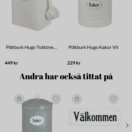
Plåtburk Hugo Tvättmedel Vit
Plåtburk Hugo Kakor Vit
449 kr
229 kr
2
Andra har också tittat på