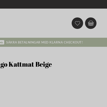
SÄKRA BETALNINGAR MED KLARNA CHECKOUT!
go Kattmat Beige
m