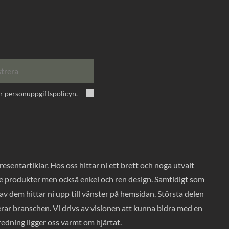
strera
er
personuppgiftspolicyn
.
entartiklar. Hos oss hittar ni ett brett och noga utvalt
ade produkter men också enkel och ren design. Samtidigt som
v dem hittar ni upp till vänster på hemsidan. Största delen
rar branschen. Vi drivs av visionen att kunna bidra med en
nredning ligger oss varmt om hjärtat.