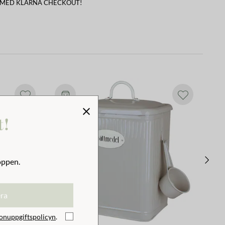
 MED KLARNA CHECKOUT!
t!
oppen.
era
onuppgiftspolicyn
.