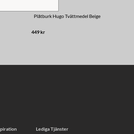
Plåtburk Hugo Tvättmedel Beige
Lju
449 kr
39 
piration
Lediga Tjänster