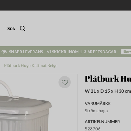
Sök
SNABB LEVERANS - VI SKICKR INOM 1-3 ARBETSDAGAR
Plåtburk Hugo Kattmat Beige
Plåtburk Hu
W 21 x D 15 x H 30 c
VARUMÄRKE
Strömshaga
ARTIKELNUMMER
528706