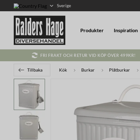
Sverige
Produkter
Inspiration
FRI FRAKT OCH RETUR VID KÖP ÖVER 499KR!
Tillbaka
Kök
Burkar
Plåtburkar