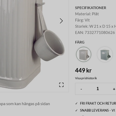
SPECIFIKATIONER
Material
:
Plåt
Färg
:
Vit
Storlek
:
W 21 x D 15 x 
EAN
:
7332771080626
FÄRG
449 kr
Visa prishistorik
-
+
skopa som kan hängas på sidan
✓
FRI FRAKT OCH RETUR
✓
SNABB LEVERANS - V