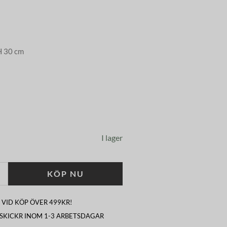
H 30 cm
I lager
KÖP NU
 VID KÖP ÖVER 499KR!
I SKICKR INOM 1-3 ARBETSDAGAR