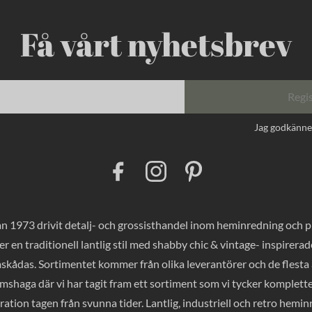
Få vårt nyhetsbrev
Regi
Jag godkänn
F
I
P
a
n
i
c
s
n
e
t
t
b
a
e
o
g
r
 1973 drivit detalj- och grossisthandel inom heminredning och pres
o
r
e
k
a
s
er en traditionell lantlig stil med shabby chic & vintage- inspirer
m
t
mskådas. Sortimentet kommer från olika leverantörer och de flesta a
haga där vi har tagit fram ett sortiment som vi tycker komplette
ration tagen från svunna tider. Lantlig, industriell och retro hemi