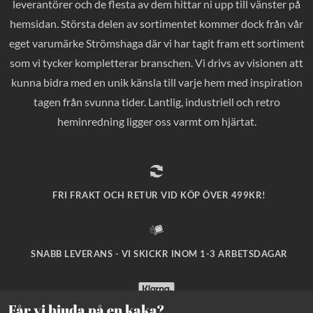
leverantörer och de flesta av dem hittar ni upp till vänster på
hemsidan. Största delen av sortimentet kommer dock från vår
eget varumärke Strömshaga där vi har tagit fram ett sortiment
som vi tycker kompletterar branschen. Vi drivs av visionen att
kunna bidra med en unik känsla till varje hem med inspiration
tagen från svunna tider. Lantlig, industriell och retro
heminredning ligger oss varmt om hjärtat.
FRI FRAKT OCH RETUR VID KÖP ÖVER 499KR!
SNABB LEVERANS - VI SKICKR INOM 1-3 ARBETSDAGAR
Får vi bjuda på en kaka?
SÄKRA BETALNINGAR MED KLARNA CHECKOUT!