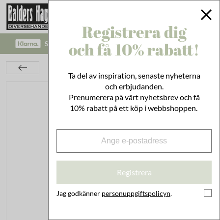
Registrera dig
och få 10% rabatt!
SÄKRA BETALNINGAR MED KLARNA CHECKOUT!
Kök
Burkar
Plåtburkar
Plåtburk Hugo Thé Grön
Ta del av inspiration, senaste nyheterna
och erbjudanden.
Prenumerera på vårt nyhetsbrev och få
10% rabatt på ett köp i webbshoppen.
Registrera
Jag godkänner
personuppgiftspolicyn
.