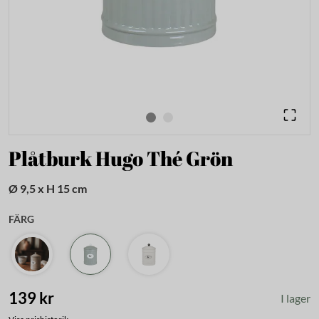
Plåtburk Hugo Thé Grön
Ø 9,5 x H 15 cm
FÄRG
139 kr
I lager