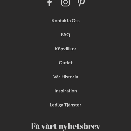
a
n
i
c
s
n
e
t
t
b
a
e
Kontakta Oss
o
g
r
o
r
e
k
a
s
FAQ
m
t
Köpvillkor
Outlet
Vår Historia
Inspiration
Lediga Tjänster
Få vårt nyhetsbrev