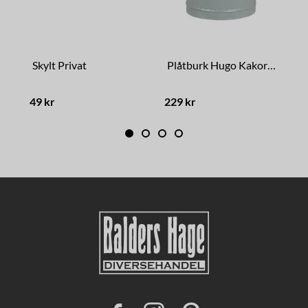
Skylt Privat
Plåtburk Hugo Kakor Grön
S
49 kr
229 kr
7
F
I
P