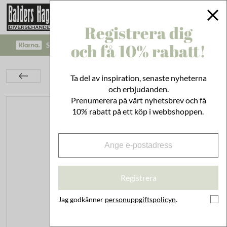
Registrera dig
och få 10% rabatt!
SÄKRA BETALNINGAR MED KLARNA CHECKOUT!
Kök
Duka & Servera
Flaskor & Kannor
Ta del av inspiration, senaste nyheterna
Glasflaska m. Patentkork i Porslin 1 L
och erbjudanden.
Prenumerera på vårt nyhetsbrev och få
10% rabatt på ett köp i webbshoppen.
Registrera
Jag godkänner
personuppgiftspolicyn
.