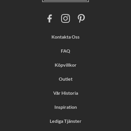
F
I
P
a
n
i
c
s
n
e
t
t
b
a
e
Kontakta Oss
o
g
r
o
r
e
k
a
s
FAQ
m
t
Köpvillkor
Outlet
Vår Historia
Inspiration
Lediga Tjänster