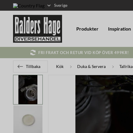
Sverige
Produkter
Inspiration
FRI FRAKT OCH RETUR VID KÖP ÖVER 499KR!
Tillbaka
Kök
Duka & Servera
Tallrik