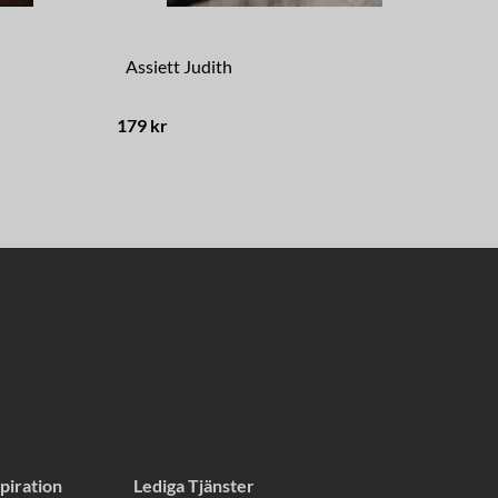
Assiett Judith
Tal
179 kr
249
piration
Lediga Tjänster