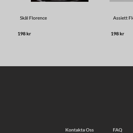
Skål Florence
Assiett F
198 kr
198 kr
Kontakta Oss
FAQ