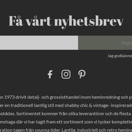
Få vårt nyhetsbrev
Regi
Jag godkänn
F
I
P
a
n
i
c
s
n
e
t
t
b
a
e
o
g
r
 1973 drivit detalj- och grossisthandel inom heminredning och pres
o
r
e
k
a
s
er en traditionell lantlig stil med shabby chic & vintage- inspirer
m
t
mskådas. Sortimentet kommer från olika leverantörer och de flesta a
haga där vi har tagit fram ett sortiment som vi tycker komplette
ration tagen från svunna tider. Lantlig, industriell och retro hemi