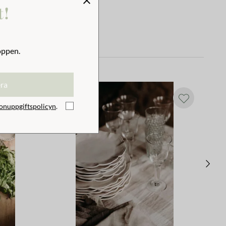
t!
oppen.
era
onuppgiftspolicyn
.