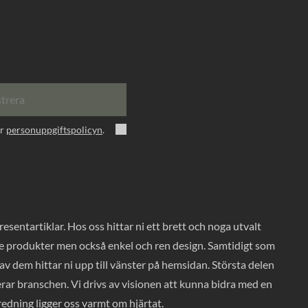
strera
er
personuppgiftspolicyn
.
entartiklar. Hos oss hittar ni ett brett och noga utvalt
ade produkter men också enkel och ren design. Samtidigt som
v dem hittar ni upp till vänster på hemsidan. Största delen
rar branschen. Vi drivs av visionen att kunna bidra med en
nredning ligger oss varmt om hjärtat.