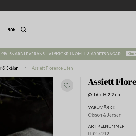
Sök
SNABB LEVERANS - VI SKICKR INOM 1-3 ARBETSDAGAR
ar & Skålar
Assiett Florence Liten
Assiett Flor
Ø 16 x H 2,7 cm
VARUMÄRKE
Olsson & Jensen
ARTIKELNUMMER
HI014212