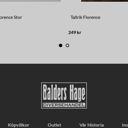
lorence Stor
Tallrik Florence
249 kr
Köpvillkor
Outlet
Vår Historia
Ins