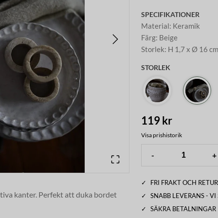
SPECIFIKATIONER
Material
:
Keramik
Färg
:
Beige
Storlek
:
H 1,7 x Ø 16 c
STORLEK
119 kr
Visa prishistorik
-
+
✓
FRI FRAKT OCH RETUR
tiva kanter. Perfekt att duka bordet
✓
SNABB LEVERANS - V
✓
SÄKRA BETALNINGAR