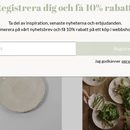
egistrera dig och få 10% rabat
rion Blomma Grön
Tallrik Emils Emalj Offwhite
179 kr
Ta del av inspiration, senaste nyheterna och erbjudanden.
merera på vårt nyhetsbrev och få 10% rabatt på ett köp i webbsh
Registr
Jag godkänner
pers