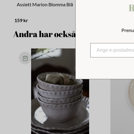
R
Assiett Marion Blomma Blå
Assiett Ma
159 kr
159 kr
Prenu
Andra har också tittat på