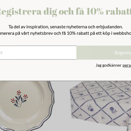
egistrera dig och få 10% rabat
r Vildblomma Grön Stor
Skål Esther Vildblomma Grön 
Ta del av inspiration, senaste nyheterna och erbjudanden.
249 kr
merera på vårt nyhetsbrev och få 10% rabatt på ett köp i webbsh
Registr
Jag godkänner
pers