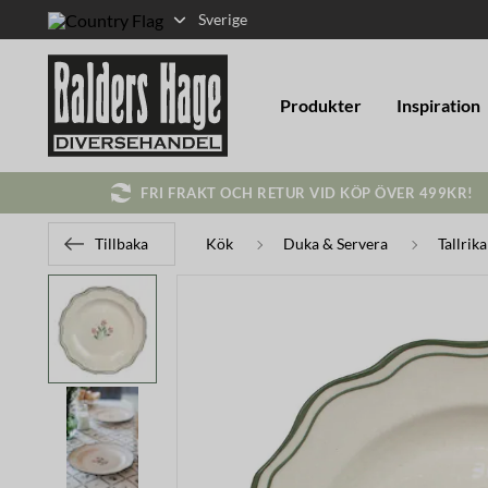
Sverige
Produkter
Inspiration
FRI FRAKT OCH RETUR VID KÖP ÖVER 499KR!
Tillbaka
Kök
Duka & Servera
Tallrik