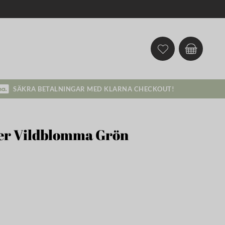
SÄKRA BETALNINGAR MED KLARNA CHECKOUT!
her Vildblomma Grön