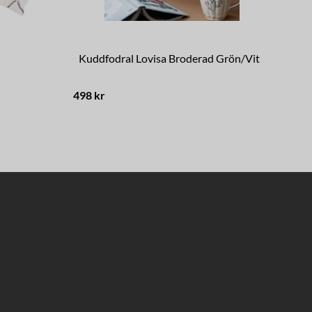
Kuddfodral Lovisa Broderad Grön/Vit
Ku
498 kr
269