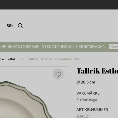
Sök
SNABB LEVERANS - VI SKICKR INOM 1-3 ARBETSDAGAR
ar & Skålar
Tallrik Esther Vildblomma Grön
Tallrik Est
Ø 28,5 cm
VARUMÄRKE
Strömshaga
ARTIKELNUMMER
224125