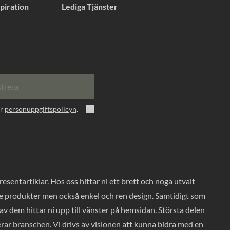
piration
Lediga Tjänster
strera
er
personuppgiftspolicyn
.
entartiklar. Hos oss hittar ni ett brett och noga utvalt
ade produkter men också enkel och ren design. Samtidigt som
v dem hittar ni upp till vänster på hemsidan. Största delen
rar branschen. Vi drivs av visionen att kunna bidra med en