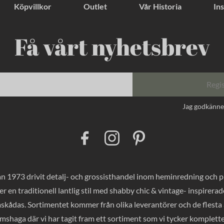
Köpvillkor
Outlet
Vår Historia
Ins
Få vårt nyhetsbrev
Regi
Jag godkänn
F
I
P
a
n
i
c
s
n
e
t
t
b
a
e
o
g
r
 1973 drivit detalj- och grossisthandel inom heminredning och pres
o
r
e
k
a
s
er en traditionell lantlig stil med shabby chic & vintage- inspirer
m
t
mskådas. Sortimentet kommer från olika leverantörer och de flesta a
haga där vi har tagit fram ett sortiment som vi tycker komplette