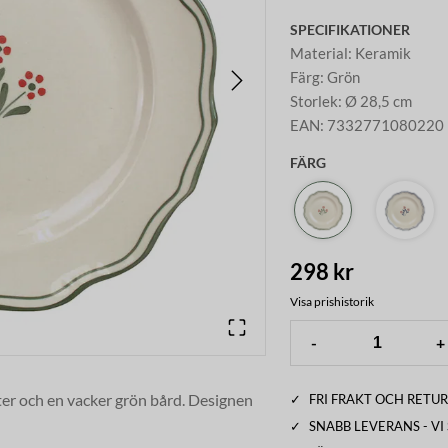
SPECIFIKATIONER
Material
:
Keramik
Färg
:
Grön
Storlek
:
Ø 28,5 cm
EAN
:
7332771080220
FÄRG
298 kr
Visa prishistorik
-
+
er och en vacker grön bård. Designen
✓
FRI FRAKT OCH RETUR
 utmärkt att kombinera med övriga
✓
SNABB LEVERANS - V
ioner förekomma.