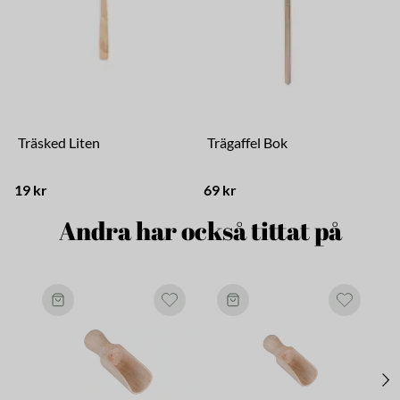
Träsked Liten
Trägaffel Bok
19 kr
69 kr
3
Andra har också tittat på