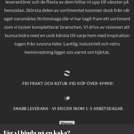
leverantörer och de flesta av dem hittar ni upp till vänster på
hemsidan. Största delen av sortimentet kommer dock från vår
eget varumärke Strömshaga där vi har tagit fram ett sortiment
som vi tycker kompletterar branschen. Vi drivs av visionen att
kunna bidra med en unik känsla till varje hem med inspiration
tagen från svunna tider. Lantlig, industriell och retro
heminredning ligger oss varmt om hjärtat.
FRI FRAKT OCH RETUR VID KÖP ÖVER 499KR!
SNABB LEVERANS - VI SKICKR INOM 1-3 ARBETSDAGAR
Får vi bjuda på en kaka?
SÄKRA BETALNINGAR MED KLARNA CHECKOUT!