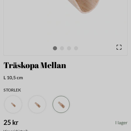
Träskopa Mellan
L 10,5 cm
STORLEK
25 kr
I lager