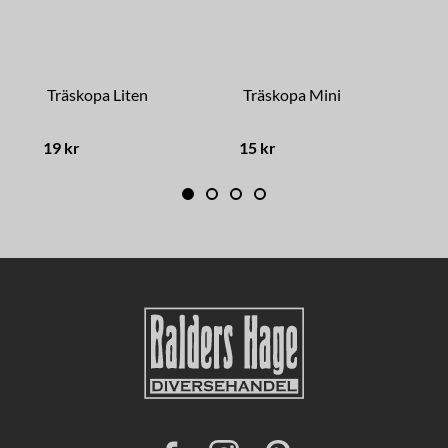
Träskopa Liten
Träskopa Mini
S
19 kr
15 kr
2
F
I
P