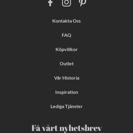
a
n
i
c
s
n
e
t
t
b
a
e
Kontakta Oss
o
g
r
o
r
e
k
a
s
FAQ
m
t
Köpvillkor
Outlet
Vår Historia
Inspiration
Lediga Tjänster
Få vårt nyhetsbrev