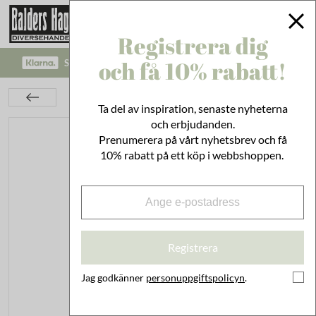
Registrera dig
och få 10% rabatt!
SÄKRA BETALNINGAR MED KLARNA CHECKOUT!
Kök
Husgeråd
Bakning
Träskopa Mellan
Ta del av inspiration, senaste nyheterna
och erbjudanden.
Prenumerera på vårt nyhetsbrev och få
10% rabatt på ett köp i webbshoppen.
Registrera
Jag godkänner
personuppgiftspolicyn
.