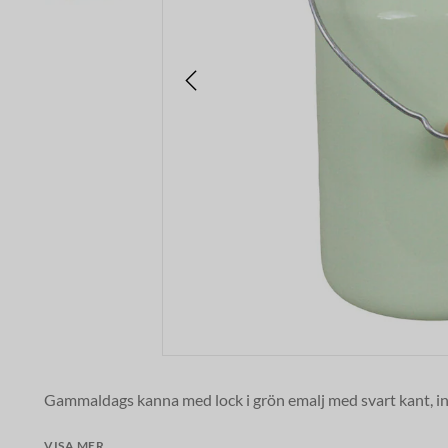
Gammaldags kanna med lock i grön emalj med svart kant, ins
Kannan rymmer 2 liter
och kan användas till mjölk och anna
till
VISA MER
förvaring av köksredskapen på diskbänken.
Skapa en va