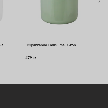
lå
Mjölkkanna Emils Emalj Grön
Ha
479 kr
498