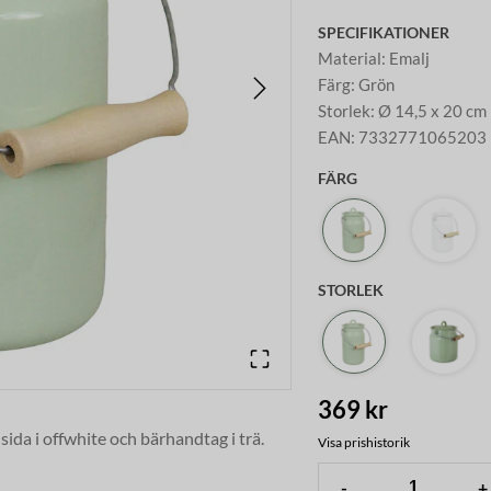
SPECIFIKATIONER
Material
:
Emalj
Färg
:
Grön
Storlek
:
Ø 14,5 x 20 cm
EAN
:
7332771065203
FÄRG
STORLEK
369 kr
ida i offwhite och bärhandtag i trä.
Visa prishistorik
n dryck, vid bärplockning eller
-
+
cker dukning med kannan på bordet