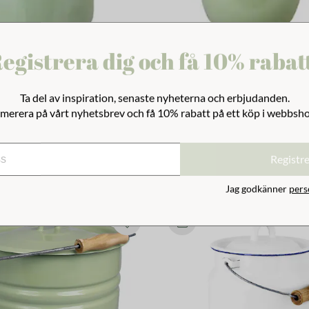
egistrera dig och få 10% rabat
 Emils Emalj Grön
Kanna Emils Emalj Grön
Ta del av inspiration, senaste nyheterna och erbjudanden.
merera på vårt nyhetsbrev och få 10% rabatt på ett köp i webbsh
398 kr
Registr
Jag godkänner
pers