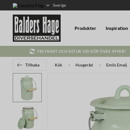
Sverige
Produkter
Inspiration
FRI FRAKT OCH RETUR VID KÖP ÖVER 499KR!
Tillbaka
Kök
Husgeråd
Emils Emalj