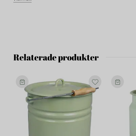
som vas med vackra blommor i eller låt den stå som en inred
Produkterna i kollektionen Emil's Emalj håller hög kvalitet 
Observera att den svarta kanten är
handmålad
, vilket gör 
målningen kan förekomma och är en del av produktens genu
Relaterade produkter