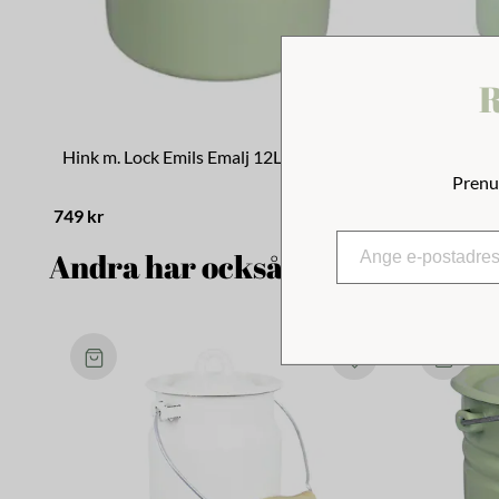
R
Hink m. Lock Emils Emalj 12L Grön
Mjölkkanna
Prenu
749 kr
479 kr
Andra har också tittat på