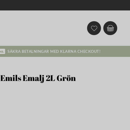
SÄKRA BETALNINGAR MED KLARNA CHECKOUT!
Emils Emalj 2L Grön