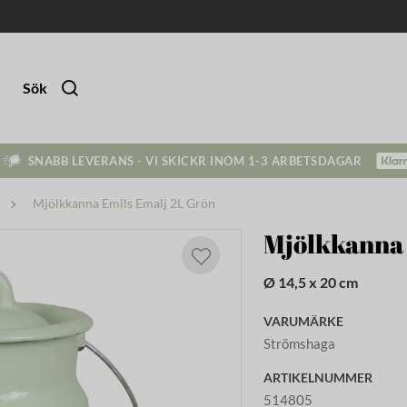
Sök
SNABB LEVERANS - VI SKICKR INOM 1-3 ARBETSDAGAR
Mjölkkanna Emils Emalj 2L Grön
Mjölkkanna 
Ø 14,5 x 20 cm
VARUMÄRKE
Strömshaga
ARTIKELNUMMER
514805