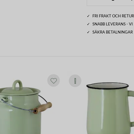
ningsdetalj i köket.
Tål maskindisk.
✓
FRI FRAKT OCH RETUR
och tål långvarig användning.
✓
SNABB LEVERANS - V
✓
SÄKRA BETALNINGAR
varje exemplar unikt. Små variationer i
ina och hantverksmässiga karaktär.