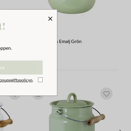
t!
Tekanna Emils Emalj Grön
oppen.
479 kr
era
onuppgiftspolicyn
.