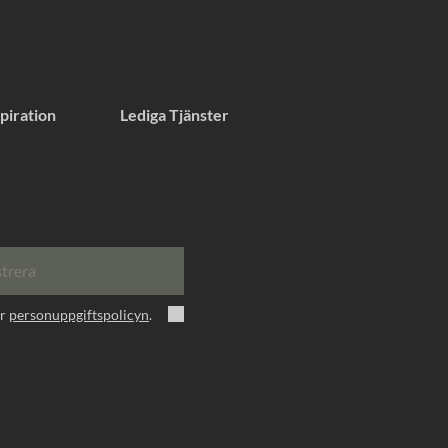
piration
Lediga Tjänster
strera
er
personuppgiftspolicyn
.