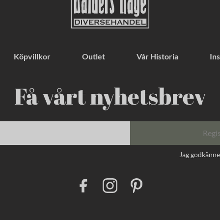
Köpvillkor
Outlet
Vår Historia
Ins
Få vårt nyhetsbrev
Regi
Jag godkänn
F
I
P
a
n
i
c
s
n
e
t
t
b
a
e