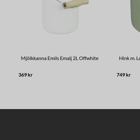
Mjölkkanna Emils Emalj 2L Offwhite
Hink m. L
369 kr
749 kr