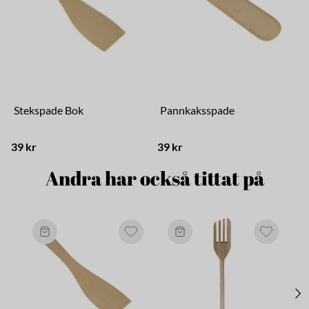
Stekspade Bok
Pannkaksspade
39 kr
39 kr
2
Andra har också tittat på