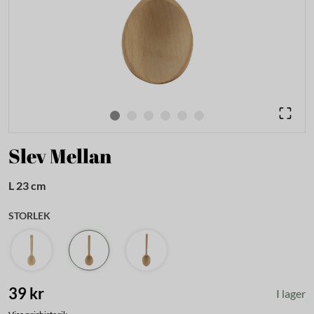
Slev Mellan
L 23 cm
STORLEK
39 kr
I lager