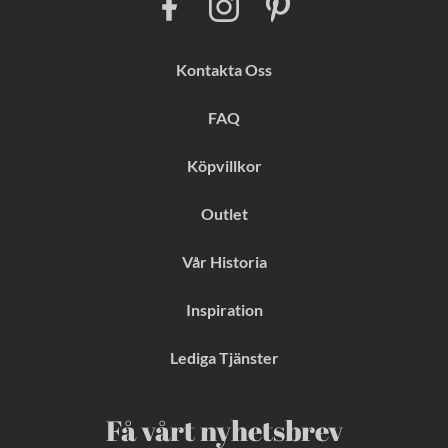
a
n
i
c
s
n
e
t
t
b
a
e
Kontakta Oss
o
g
r
o
r
e
k
a
s
FAQ
m
t
Köpvillkor
Outlet
Vår Historia
Inspiration
Lediga Tjänster
Få vårt nyhetsbrev