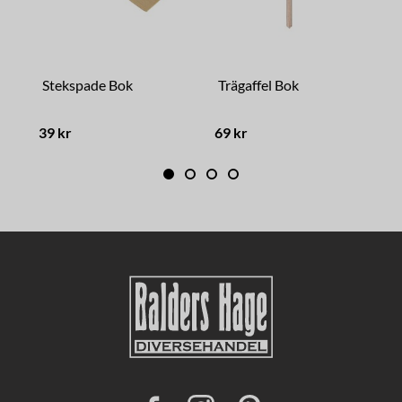
Stekspade Bok
Trägaffel Bok
P
39 kr
69 kr
3
F
I
P