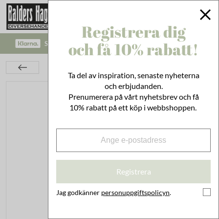
Registrera dig
och få 10% rabatt!
SÄKRA BETALNINGAR MED KLARNA CHECKOUT!
Kök
Husgeråd
Köksredskap
Slev Mellan
Ta del av inspiration, senaste nyheterna
och erbjudanden.
Prenumerera på vårt nyhetsbrev och få
10% rabatt på ett köp i webbshoppen.
Registrera
Jag godkänner
personuppgiftspolicyn
.