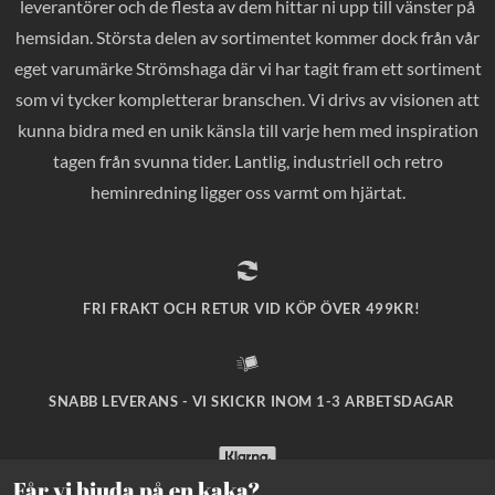
leverantörer och de flesta av dem hittar ni upp till vänster på
hemsidan. Största delen av sortimentet kommer dock från vår
eget varumärke Strömshaga där vi har tagit fram ett sortiment
som vi tycker kompletterar branschen. Vi drivs av visionen att
kunna bidra med en unik känsla till varje hem med inspiration
tagen från svunna tider. Lantlig, industriell och retro
heminredning ligger oss varmt om hjärtat.
FRI FRAKT OCH RETUR VID KÖP ÖVER 499KR!
SNABB LEVERANS - VI SKICKR INOM 1-3 ARBETSDAGAR
Får vi bjuda på en kaka?
SÄKRA BETALNINGAR MED KLARNA CHECKOUT!