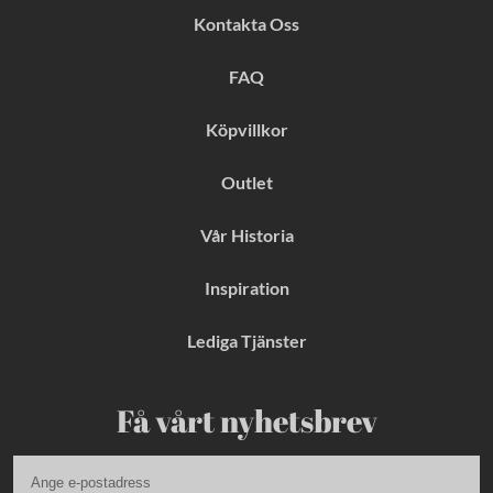
b
a
e
Kontakta Oss
o
g
r
o
r
e
k
a
s
FAQ
m
t
Köpvillkor
Outlet
Vår Historia
Inspiration
Lediga Tjänster
Få vårt nyhetsbrev