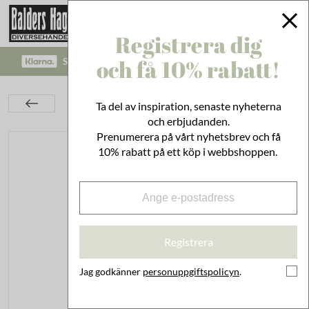
Registrera dig
och få 10% rabatt!
SÄKRA BETALNINGAR MED KLARNA CHECKOUT!
Kök
Husgeråd
Städ & Disk
Ta del av inspiration, senaste nyheterna
Borsthuvud till Diskborste Svinborst
och erbjudanden.
Prenumerera på vårt nyhetsbrev och få
10% rabatt på ett köp i webbshoppen.
Registrera
Jag godkänner
personuppgiftspolicyn
.