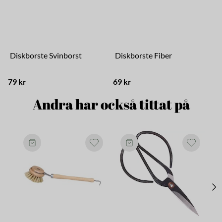
Diskborste Svinborst
Diskborste Fiber
79 kr
69 kr
4
Andra har också tittat på