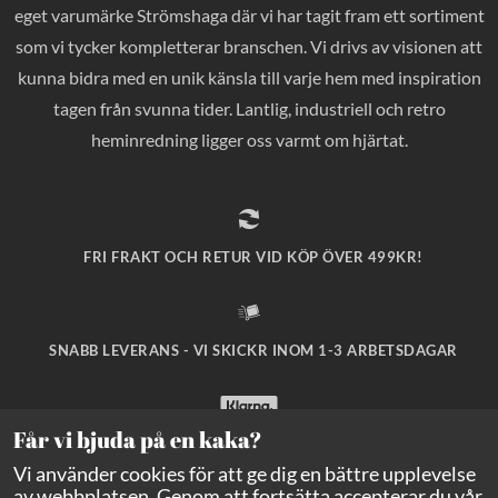
eget varumärke Strömshaga där vi har tagit fram ett sortiment
som vi tycker kompletterar branschen. Vi drivs av visionen att
kunna bidra med en unik känsla till varje hem med inspiration
tagen från svunna tider. Lantlig, industriell och retro
heminredning ligger oss varmt om hjärtat.
FRI FRAKT OCH RETUR VID KÖP ÖVER 499KR!
SNABB LEVERANS - VI SKICKR INOM 1-3 ARBETSDAGAR
Får vi bjuda på en kaka?
SÄKRA BETALNINGAR MED KLARNA CHECKOUT!
Vi använder cookies för att ge dig en bättre upplevelse
av webbplatsen. Genom att fortsätta accepterar du vår