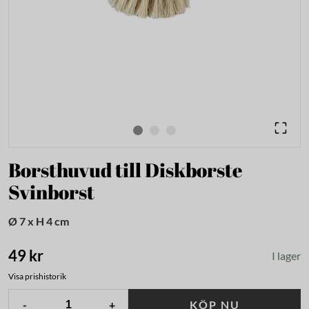
Borsthuvud till Diskborste
Svinborst
Ø 7 x H 4 cm
49 kr
I lager
Visa prishistorik
-
+
KÖP NU