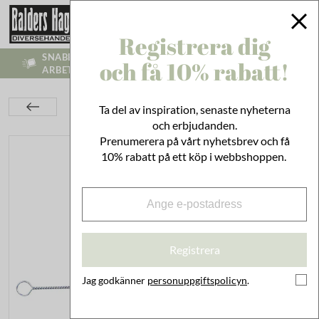
Registrera dig
SNABB LEVERANS - VI SKICKR INOM 1-3
och få 10% rabatt!
ARBETSDAGAR
Kök
Husgeråd
Städ & Disk
Ta del av inspiration, senaste nyheterna
Flaskborste Svinborst Liten
och erbjudanden.
Prenumerera på vårt nyhetsbrev och få
10% rabatt på ett köp i webbshoppen.
Registrera
Jag godkänner
personuppgiftspolicyn
.