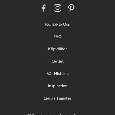
F
I
P
a
n
i
c
s
n
e
t
t
b
a
e
Kontakta Oss
o
g
r
o
r
e
k
a
s
FAQ
m
t
Köpvillkor
Outlet
Vår Historia
Inspiration
Lediga Tjänster