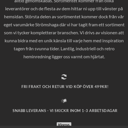
alltid genomskådas. Sortimentet kommer från olika
leverantörer och de flesta av dem hittar ni upp till vänster på
hemsidan. Största delen av sortimentet kommer dock från vår
eget varumärke Strömshaga där vi har tagit fram ett sortiment
som vi tycker kompletterar branschen. Vi drivs av visionen att
kunna bidra med en unik känsla till varje hem med inspiration
tagen från svunna tider. Lantlig, industriell och retro
heminredning ligger oss varmt om hjärtat.
FRI FRAKT OCH RETUR VID KÖP ÖVER 499KR!
SNABB LEVERANS - VI SKICKR INOM 1-3 ARBETSDAGAR