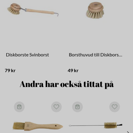
Diskborste Svinborst
Borsthuvud till Diskborste Svinborst
79 kr
49 kr
9
Andra har också tittat på