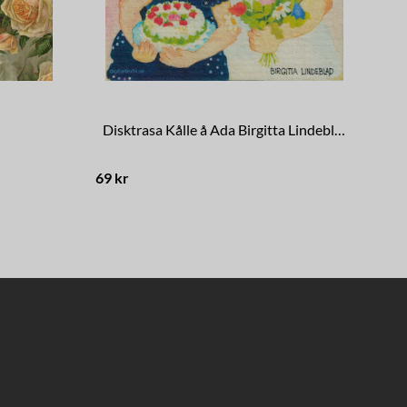
Disktrasa Kålle å Ada Birgitta Lindeblad
69 kr
69 