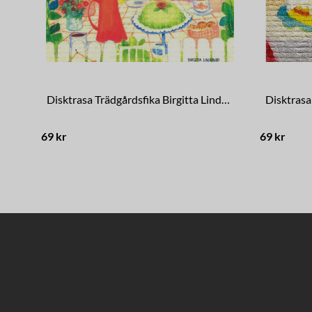
Disktrasa Trädgårdsfika Birgitta Lindeblad
69 kr
69 kr