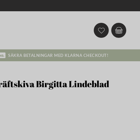
SÄKRA BETALNINGAR MED KLARNA CHECKOUT!
äftskiva Birgitta Lindeblad