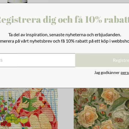
egistrera dig och få 10% rabat
ple/Timjan
Skylt Diskad/Odiskad
Ta del av inspiration, senaste nyheterna och erbjudanden.
merera på vårt nyhetsbrev och få 10% rabatt på ett köp i webbsh
59 kr
Registr
Jag godkänner
pers