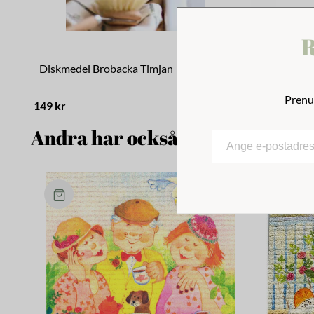
R
Diskmedel Brobacka Timjan
Diskgel Äp
Prenu
149 kr
119 kr
Andra har också tittat på