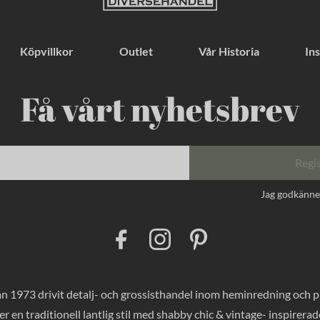
Köpvillkor
Outlet
Vår Historia
Ins
Få vårt nyhetsbrev
Regi
Jag godkänn
F
I
P
a
n
i
c
s
n
e
t
t
b
a
e
o
g
r
 1973 drivit detalj- och grossisthandel inom heminredning och pres
o
r
e
k
a
s
er en traditionell lantlig stil med shabby chic & vintage- inspirer