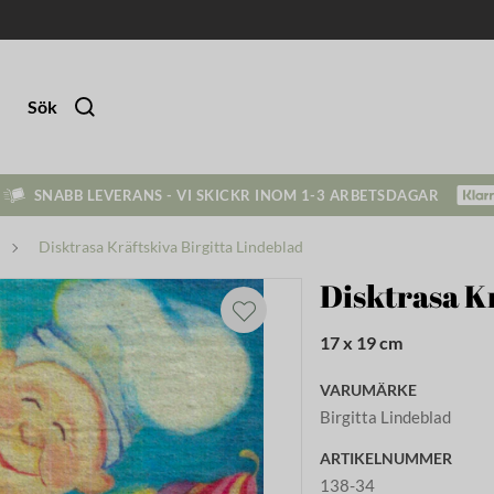
Sök
SNABB LEVERANS - VI SKICKR INOM 1-3 ARBETSDAGAR
Disktrasa Kräftskiva Birgitta Lindeblad
Disktrasa Kr
17 x 19 cm
VARUMÄRKE
Birgitta Lindeblad
ARTIKELNUMMER
138-34