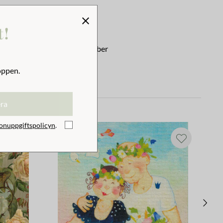
t!
Diskborste Fiber
oppen.
69 kr
era
onuppgiftspolicyn
.