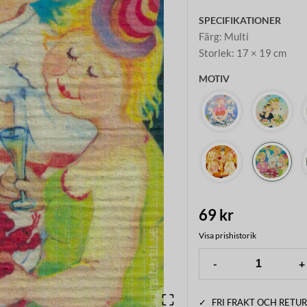
SPECIFIKATIONER
Färg
:
Multi
Storlek
:
17 × 19 cm
MOTIV
69 kr
Visa prishistorik
-
+
✓
FRI FRAKT OCH RETUR