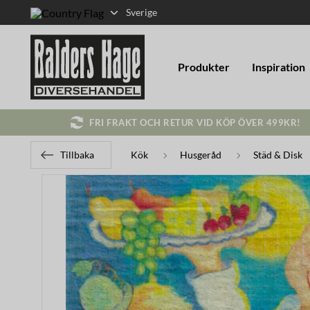
Sverige
Produkter
Inspiration
FRI FRAKT OCH RETUR VID KÖP ÖVER 499KR!
Tillbaka
Kök
Husgeråd
Städ & Disk