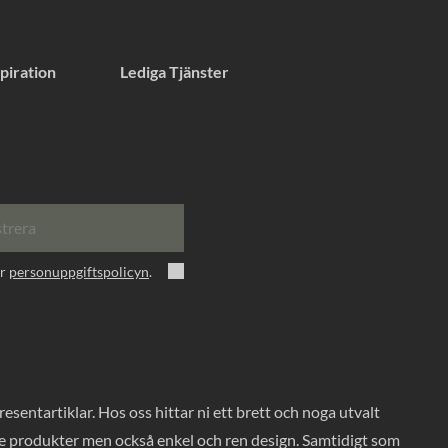
piration
Lediga Tjänster
strera
er
personuppgiftspolicyn
.
entartiklar. Hos oss hittar ni ett brett och noga utvalt
ade produkter men också enkel och ren design. Samtidigt som