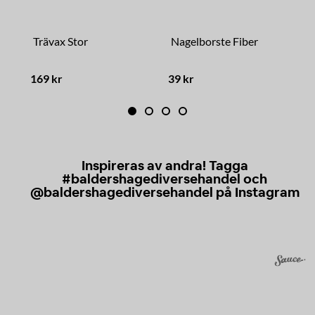
Trävax Stor
Nagelborste Fiber
T
169 kr
39 kr
9