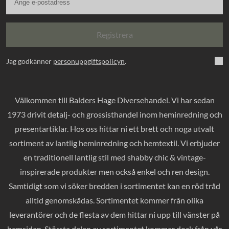
Registrera
Jag godkänner
personuppgiftspolicyn
.
Välkommen till Balders Hage Diversehandel. Vi har sedan
1973 drivit detalj- och grossisthandel inom heminredning och
presentartiklar. Hos oss hittar ni ett brett och noga utvalt
sortiment av lantlig heminredning och hemtextil. Vi erbjuder
en traditionell lantlig stil med shabby chic & vintage-
inspirerade produkter men också enkel och ren design.
Samtidigt som vi söker bredden i sortimentet kan en röd tråd
alltid genomskådas. Sortimentet kommer från olika
leverantörer och de flesta av dem hittar ni upp till vänster på
hemsidan. Största delen av sortimentet kommer dock från vår