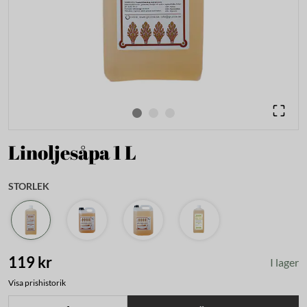
Linoljesåpa 1 L
STORLEK
119 kr
I lager
Visa prishistorik