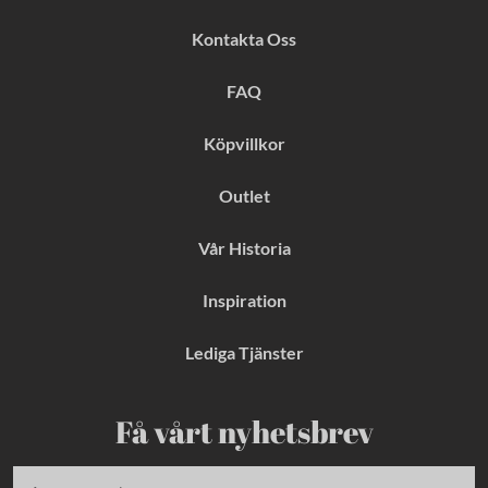
e
t
t
b
a
e
Kontakta Oss
o
g
r
o
r
e
k
a
s
FAQ
m
t
Köpvillkor
Outlet
Vår Historia
Inspiration
Lediga Tjänster
Få vårt nyhetsbrev