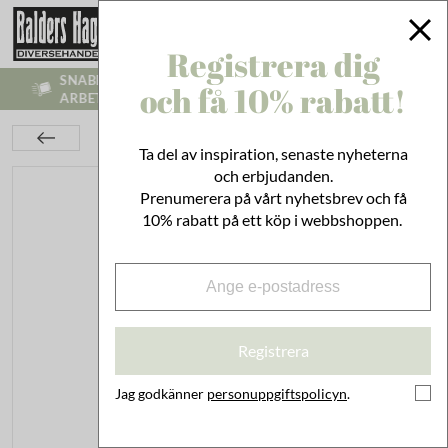
Registrera dig
SNABB LEVERANS - VI SKICKR INOM 1-3
och få 10% rabatt!
ARBETSDAGAR
Kök
Husgeråd
Städ & Disk
Linoljesåpa 1 L
Ta del av inspiration, senaste nyheterna
och erbjudanden.
Prenumerera på vårt nyhetsbrev och få
10% rabatt på ett köp i webbshoppen.
Registrera
Jag godkänner
personuppgiftspolicyn
.