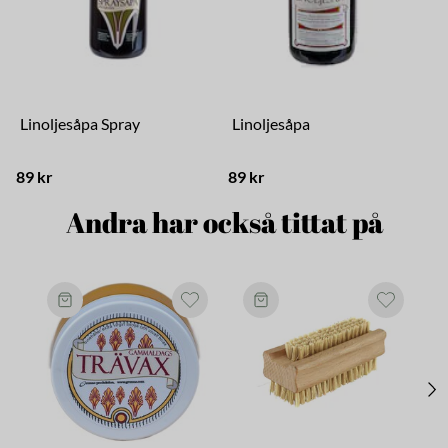
Linoljesåpa Spray
Linoljesåpa
89 kr
89 kr
9
Andra har också tittat på