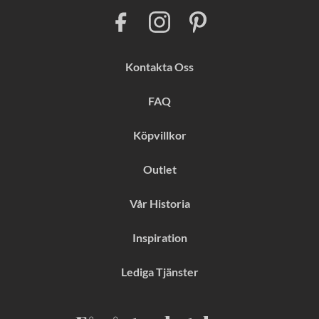
F
I
P
a
n
i
c
s
n
e
t
t
b
a
e
Kontakta Oss
o
g
r
o
r
e
k
a
s
FAQ
m
t
Köpvillkor
Outlet
Vår Historia
Inspiration
Lediga Tjänster