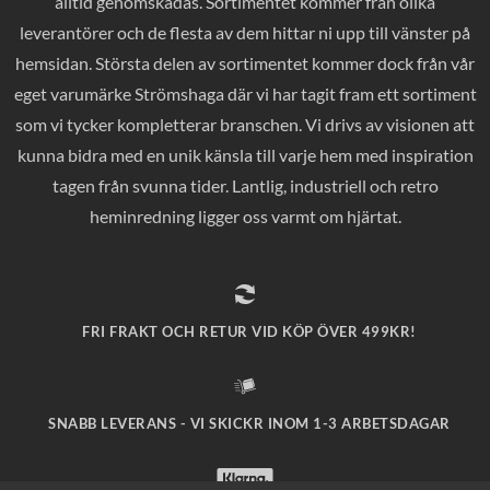
alltid genomskådas. Sortimentet kommer från olika
leverantörer och de flesta av dem hittar ni upp till vänster på
hemsidan. Största delen av sortimentet kommer dock från vår
eget varumärke Strömshaga där vi har tagit fram ett sortiment
som vi tycker kompletterar branschen. Vi drivs av visionen att
kunna bidra med en unik känsla till varje hem med inspiration
tagen från svunna tider. Lantlig, industriell och retro
heminredning ligger oss varmt om hjärtat.
FRI FRAKT OCH RETUR VID KÖP ÖVER 499KR!
SNABB LEVERANS - VI SKICKR INOM 1-3 ARBETSDAGAR