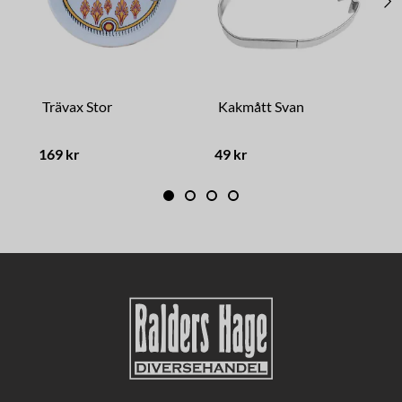
Trävax Stor
Kakmått Svan
T
169 kr
49 kr
9