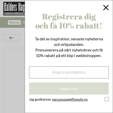
Registrera dig
och få 10% rabatt!
SÄKRA BETALNINGAR MED KLARNA CHECKOUT!
Kök
Husgeråd
Städ & Disk
Ta del av inspiration, senaste nyheterna
Linoljesåpa Spray Lavendel
och erbjudanden.
Prenumerera på vårt nyhetsbrev och få
10% rabatt på ett köp i webbshoppen.
Registrera
Jag godkänner
personuppgiftspolicyn
.