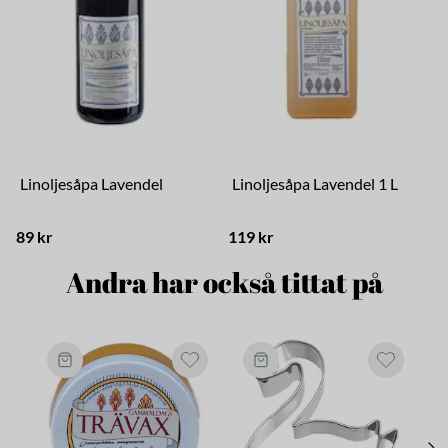
Linoljesåpa Lavendel
Linoljesåpa Lavendel 1 L
89 kr
119 kr
2
Andra har också tittat på