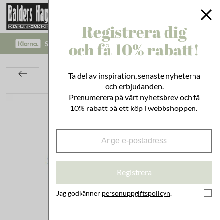
Registrera dig
och få 10% rabatt!
SÄKRA BETALNINGAR MED KLARNA CHECKOUT!
Kök
Husgeråd
Trådkorgar
Ta del av inspiration, senaste nyheterna
Trådkorg m. Handtag Konad Zink Liten
och erbjudanden.
Prenumerera på vårt nyhetsbrev och få
10% rabatt på ett köp i webbshoppen.
Registrera
Jag godkänner
personuppgiftspolicyn
.