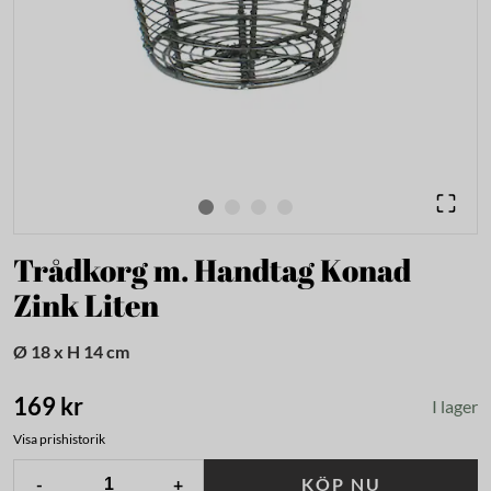
Trådkorg m. Handtag Konad
Zink Liten
Ø 18 x H 14 cm
169 kr
I lager
Visa prishistorik
-
+
KÖP NU