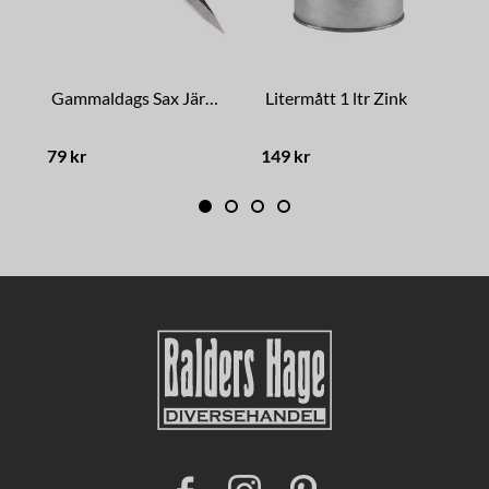
Gammaldags Sax Järn Stor
Litermått 1 ltr Zink
L
79 kr
149 kr
1
F
I
P