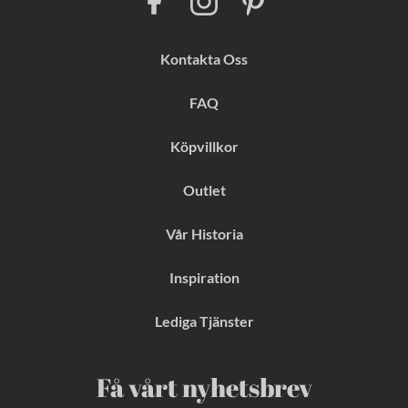
a
n
i
c
s
n
e
t
t
b
a
e
Kontakta Oss
o
g
r
o
r
e
k
a
s
FAQ
m
t
Köpvillkor
Outlet
Vår Historia
Inspiration
Lediga Tjänster
Få vårt nyhetsbrev