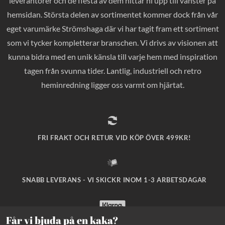
leverantörer och de flesta av dem hittar ni upp till vänster på
hemsidan. Största delen av sortimentet kommer dock från vår
eget varumärke Strömshaga där vi har tagit fram ett sortiment
som vi tycker kompletterar branschen. Vi drivs av visionen att
kunna bidra med en unik känsla till varje hem med inspiration
tagen från svunna tider. Lantlig, industriell och retro
heminredning ligger oss varmt om hjärtat.
FRI FRAKT OCH RETUR VID KÖP ÖVER 499KR!
SNABB LEVERANS - VI SKICKR INOM 1-3 ARBETSDAGAR
Får vi bjuda på en kaka?
SÄKRA BETALNINGAR MED KLARNA CHECKOUT!