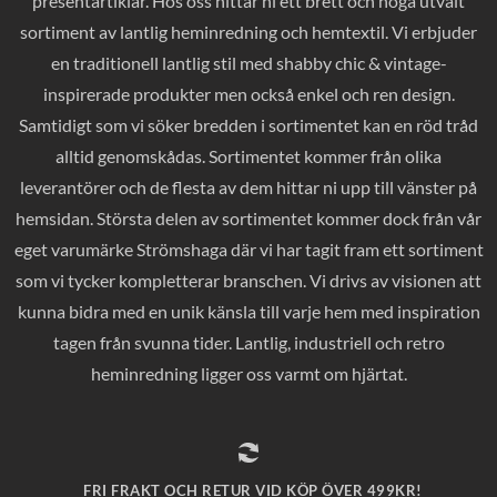
presentartiklar. Hos oss hittar ni ett brett och noga utvalt
sortiment av lantlig heminredning och hemtextil. Vi erbjuder
en traditionell lantlig stil med shabby chic & vintage-
inspirerade produkter men också enkel och ren design.
Samtidigt som vi söker bredden i sortimentet kan en röd tråd
alltid genomskådas. Sortimentet kommer från olika
leverantörer och de flesta av dem hittar ni upp till vänster på
hemsidan. Största delen av sortimentet kommer dock från vår
eget varumärke Strömshaga där vi har tagit fram ett sortiment
som vi tycker kompletterar branschen. Vi drivs av visionen att
kunna bidra med en unik känsla till varje hem med inspiration
tagen från svunna tider. Lantlig, industriell och retro
heminredning ligger oss varmt om hjärtat.
FRI FRAKT OCH RETUR VID KÖP ÖVER 499KR!