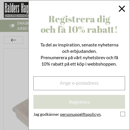
Registrera dig
SNABB LEVERANS - VI SKICKR INOM 1-3
och få 10% rabatt!
ARBETSDAGAR
Textil
Handdukar
Badhandduk Saltö Sand
Ta del av inspiration, senaste nyheterna
och erbjudanden.
Prenumerera på vårt nyhetsbrev och få
10% rabatt på ett köp i webbshoppen.
Registrera
Jag godkänner
personuppgiftspolicyn
.