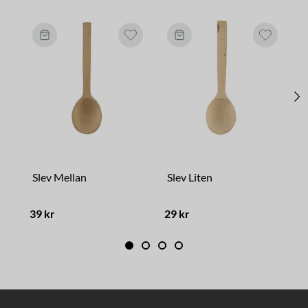
Slev Mellan
Slev Liten
39 kr
29 kr
2