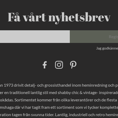
Få vårt nyhetsbrev
Regi
Jag godkänn
F
I
P
a
n
i
c
s
n
e
t
t
b
a
e
o
g
r
 1973 drivit detalj- och grossisthandel inom heminredning och pres
o
r
e
k
a
s
er en traditionell lantlig stil med shabby chic & vintage- inspirer
m
t
mskådas. Sortimentet kommer från olika leverantörer och de flesta a
haga där vi har tagit fram ett sortiment som vi tycker komplette
ration tagen från svunna tider. Lantlig, industriell och retro hemi