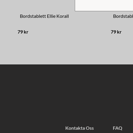
Bordstablett Ellie Korall
Bordstabl
79 kr
79 kr
Kontakta Oss
FAQ