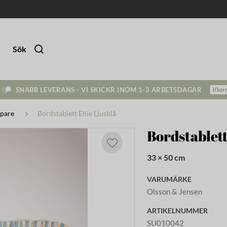
Sök
SNABB LEVERANS - VI SKICKR INOM 1-3 ARBETSDAGAR
pare
Bordstablett Ellie Ljusblå
Bordstablett
33 × 50 cm
VARUMÄRKE
Olsson & Jensen
ARTIKELNUMMER
SU010042