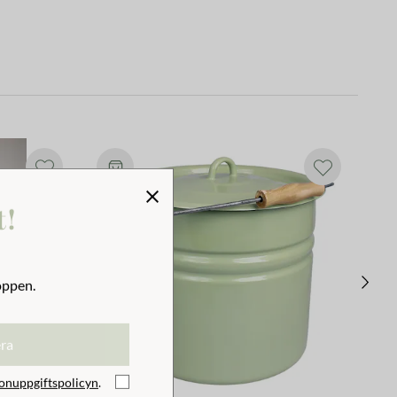
t!
oppen.
era
onuppgiftspolicyn
.