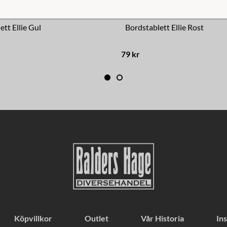
ett Ellie Gul
Bordstablett Ellie Rost
79 kr
Köpvillkor
Outlet
Vår Historia
Ins