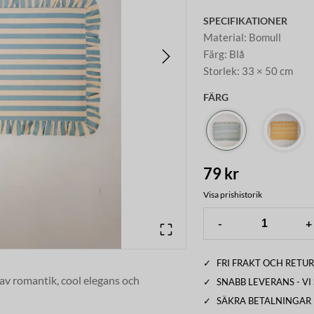
SPECIFIKATIONER
Material
:
Bomull
Färg
:
Blå
Storlek
:
33 × 50 cm
FÄRG
79 kr
Visa prishistorik
-
+
✓
FRI FRAKT OCH RETUR
av romantik, cool elegans och
✓
SNABB LEVERANS - V
✓
SÄKRA BETALNINGAR