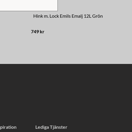
Hink m. Lock Emils Emalj 12L Grön
749 kr
379
piration
Lediga Tjänster