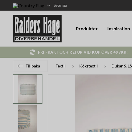
Sverige
Produkter
Inspiration
FRI FRAKT OCH RETUR VID KÖP ÖVER 499KR!
Tillbaka
Textil
Kökstextil
Dukar & Lö