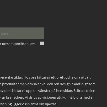
strera
er
personuppgiftspolicyn
.
entartiklar. Hos oss hittar ni ett brett och noga utvalt
ade produkter men också enkel och ren design. Samtidigt som
v dem hittar ni upp till vänster på hemsidan. Största delen
rar branschen. Vi drivs av visionen att kunna bidra med en
nredning ligger oss varmt om hjärtat.