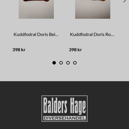
Kuddfodral Doris Beige/Rost
Kuddfodral Doris Rostrosa/Kamel
398 kr
398 kr
5