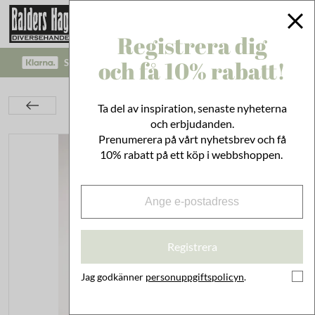
Registrera dig
och få 10% rabatt!
SÄKRA BETALNINGAR MED KLARNA CHECKOUT!
Textil
Kuddar
Kuddfodral
Ta del av inspiration, senaste nyheterna
Kuddfodral Doris Olivgrön/Kaffe
och erbjudanden.
Prenumerera på vårt nyhetsbrev och få
10% rabatt på ett köp i webbshoppen.
Registrera
Jag godkänner
personuppgiftspolicyn
.