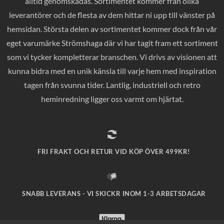
alltid genomskådas. Sortimentet kommer från olika
leverantörer och de flesta av dem hittar ni upp till vänster på
hemsidan. Största delen av sortimentet kommer dock från vår
eget varumärke Strömshaga där vi har tagit fram ett sortiment
som vi tycker kompletterar branschen. Vi drivs av visionen att
kunna bidra med en unik känsla till varje hem med inspiration
tagen från svunna tider. Lantlig, industriell och retro
heminredning ligger oss varmt om hjärtat.
FRI FRAKT OCH RETUR VID KÖP ÖVER 499KR!
SNABB LEVERANS - VI SKICKR INOM 1-3 ARBETSDAGAR