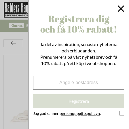
Registrera dig
och få 10% rabatt!
SÄKRA BETALNINGAR MED KLARNA CHECKOUT!
Textil
Plädar
Ullplädar
Ta del av inspiration, senaste nyheterna
Ullpläd Olivgrön m. Ljusa Fransar
och erbjudanden.
Prenumerera på vårt nyhetsbrev och få
10% rabatt på ett köp i webbshoppen.
Registrera
Jag godkänner
personuppgiftspolicyn
.