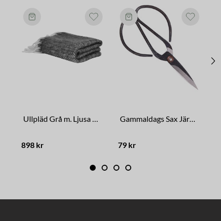
Ullpläd Grå m. Ljusa Fransar
Gammaldags Sax Järn Stor
898 kr
79 kr
8