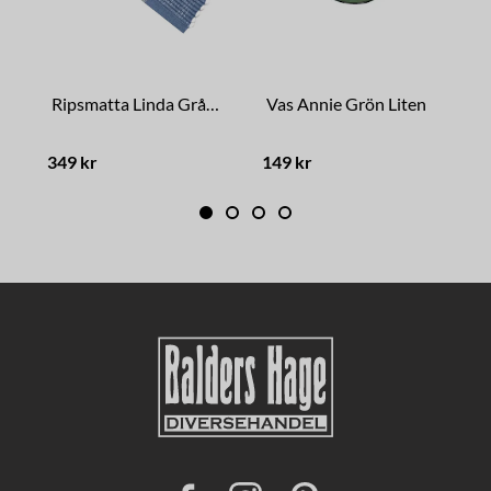
Ripsmatta Linda Grå/Blå
Vas Annie Grön Liten
V
349 kr
149 kr
1
F
I
P