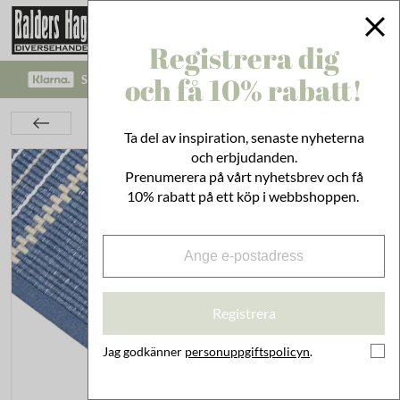
Registrera dig
och få 10% rabatt!
SÄKRA BETALNINGAR MED KLARNA CHECKOUT!
Textil
Ripsmatta Linda Grå/Blå
Ta del av inspiration, senaste nyheterna
och erbjudanden.
Prenumerera på vårt nyhetsbrev och få
10% rabatt på ett köp i webbshoppen.
Registrera
Jag godkänner
personuppgiftspolicyn
.