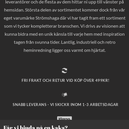
leverantörer och de flesta av dem hittar ni upp till vänster på
hemsidan. Största delen av sortimentet kommer dock från vår
eget varumärke Strömshaga där vi har tagit fram ett sortiment
som vi tycker kompletterar branschen. Vi drivs av visionen att
kunna bidra med en unik känsla till varje hem med inspiration
tagen från svunna tider. Lantlig, industriell och retro
heminredning ligger oss varmt om hjärtat.
FRI FRAKT OCH RETUR VID KÖP ÖVER 499KR!
SNABB LEVERANS - VI SKICKR INOM 1-3 ARBETSDAGAR
Får vi bjuda på en kaka?
SÄKRA BETALNINGAR MED KLARNA CHECKOUT!