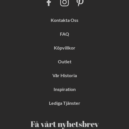
a
n
i
c
s
n
e
t
t
b
a
e
Kontakta Oss
o
g
r
o
r
e
k
a
s
FAQ
m
t
Köpvillkor
Outlet
Vår Historia
Inspiration
Lediga Tjänster
Få vårt nyhetsbrev