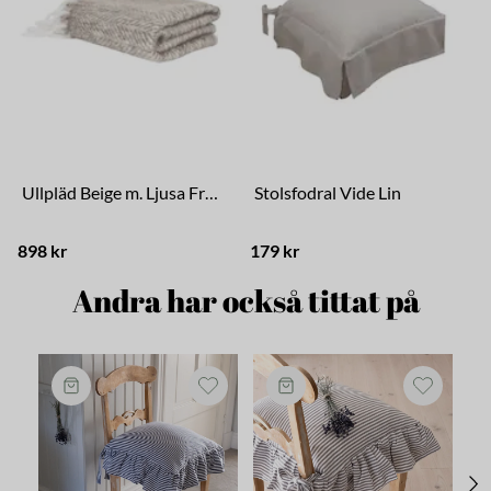
Ullpläd Beige m. Ljusa Fransar
Stolsfodral Vide Lin
898 kr
179 kr
2
Andra har också tittat på