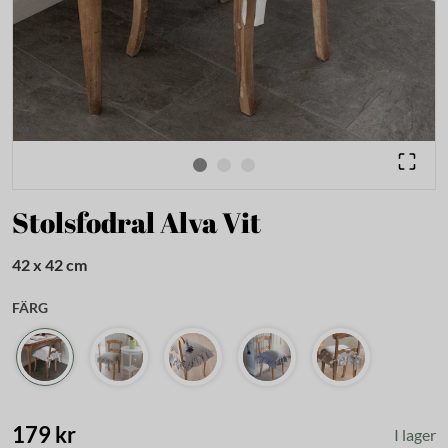
Stolsfodral Alva Vit
42 x 42 cm
FÄRG
179 kr
I lager