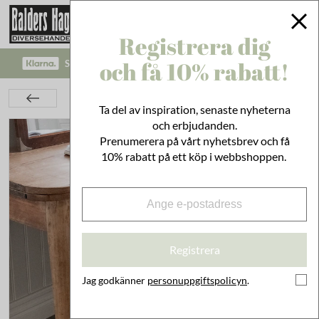
Registrera dig
och få 10% rabatt!
SÄKRA BETALNINGAR MED KLARNA CHECKOUT!
Textil
Stolsfodral
Stolsfodral Alva Vit
Ta del av inspiration, senaste nyheterna
och erbjudanden.
Prenumerera på vårt nyhetsbrev och få
10% rabatt på ett köp i webbshoppen.
Registrera
Jag godkänner
personuppgiftspolicyn
.