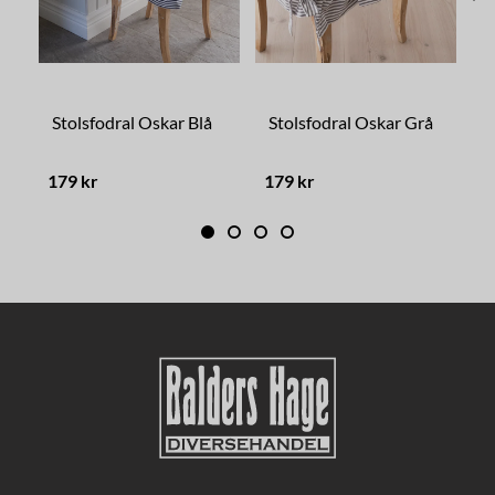
Stolsfodral Oskar Blå
Stolsfodral Oskar Grå
S
179 kr
179 kr
1