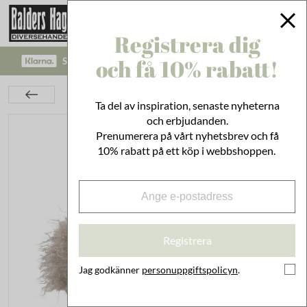
Registrera dig
och få 10% rabatt!
SÄKRA BETALNINGAR MED KLARNA CHECKOUT!
Textil
Tofflor Curly Sand Large
Ta del av inspiration, senaste nyheterna
och erbjudanden.
Prenumerera på vårt nyhetsbrev och få
10% rabatt på ett köp i webbshoppen.
Registrera
Jag godkänner
personuppgiftspolicyn
.