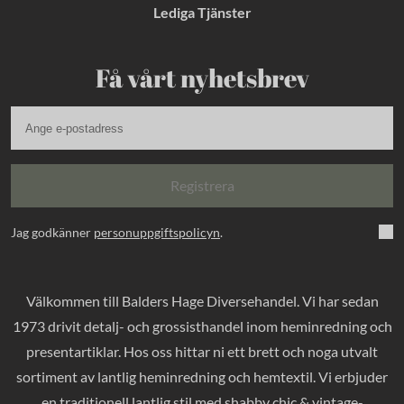
Lediga Tjänster
Få vårt nyhetsbrev
Registrera
Jag godkänner
personuppgiftspolicyn
.
Välkommen till Balders Hage Diversehandel. Vi har sedan
1973 drivit detalj- och grossisthandel inom heminredning och
presentartiklar. Hos oss hittar ni ett brett och noga utvalt
sortiment av lantlig heminredning och hemtextil. Vi erbjuder
en traditionell lantlig stil med shabby chic & vintage-