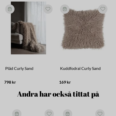
Pläd Curly Sand
Kuddfodral Curly Sand
798 kr
169 kr
1
Andra har också tittat på