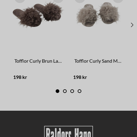
Tofflor Curly Brun Large
Tofflor Curly Sand Medium
198 kr
198 kr
1