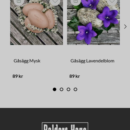
Gåsägg Mysk
Gåsägg Lavendelblom
G
89 kr
89 kr
8