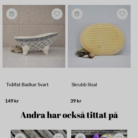
Tvålfat Badkar Svart
Skrubb Sisal
149 kr
39 kr
3
Andra har också tittat på