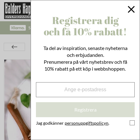
Registrera dig
och få 10% rabatt!
SÄKRA BETALNINGAR MED KLARNA CHECKOUT!
Bad & Städ
Kroppsvård
Tvålar & Krämer
Ta del av inspiration, senaste nyheterna
Gåsägg Mjölk
och erbjudanden.
Prenumerera på vårt nyhetsbrev och få
10% rabatt på ett köp i webbshoppen.
Registrera
Jag godkänner
personuppgiftspolicyn
.