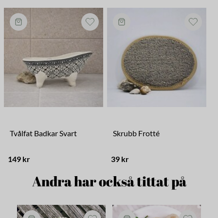
Tvålfat Badkar Svart
Skrubb Frotté
149 kr
39 kr
5
Andra har också tittat på