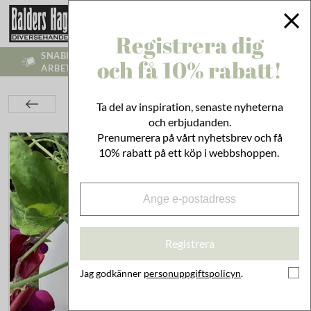
Registrera dig
SNABB LEVERANS - VI SKICKR INOM 1-3
och få 10% rabatt!
ARBETSDAGAR
Bad & Städ
Kroppsvård
Tvålar & Krämer
Ta del av inspiration, senaste nyheterna
Gåsägg Ylang
och erbjudanden.
Prenumerera på vårt nyhetsbrev och få
10% rabatt på ett köp i webbshoppen.
Registrera
Jag godkänner
personuppgiftspolicyn
.