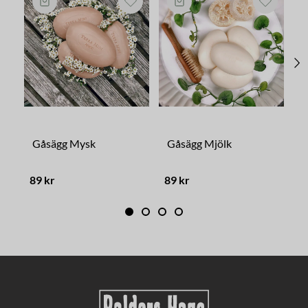
Gåsägg Mysk
Gåsägg Mjölk
G
89 kr
89 kr
8