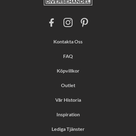
F
I
P
a
n
i
c
s
n
e
t
t
b
a
e
Kontakta Oss
o
g
r
o
r
e
k
a
s
FAQ
m
t
Köpvillkor
Outlet
Vår Historia
Inspiration
Lediga Tjänster