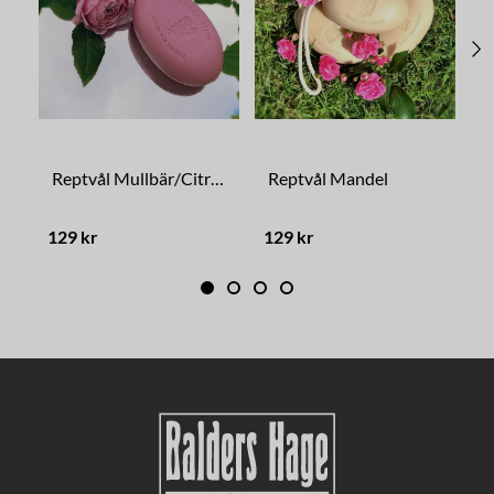
Reptvål Mullbär/Citron
Reptvål Mandel
S
129 kr
129 kr
3