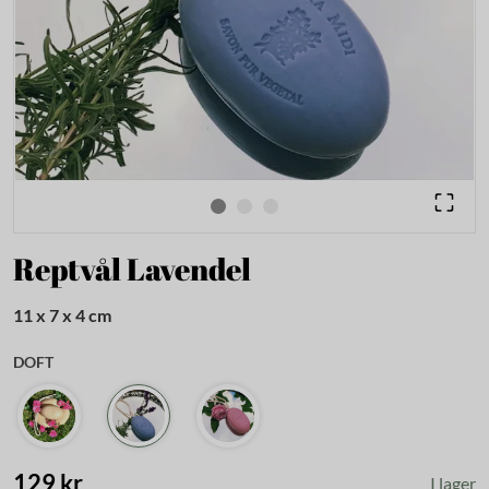
Reptvål Lavendel
11 x 7 x 4 cm
DOFT
129 kr
I lager