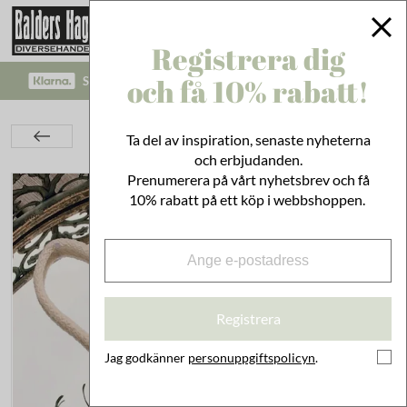
Registrera dig
och få 10% rabatt!
SÄKRA BETALNINGAR MED KLARNA CHECKOUT!
Bad & Städ
Kroppsvård
Tvålar & Krämer
Ta del av inspiration, senaste nyheterna
Reptvål Lavendel
och erbjudanden.
Prenumerera på vårt nyhetsbrev och få
10% rabatt på ett köp i webbshoppen.
Registrera
Jag godkänner
personuppgiftspolicyn
.