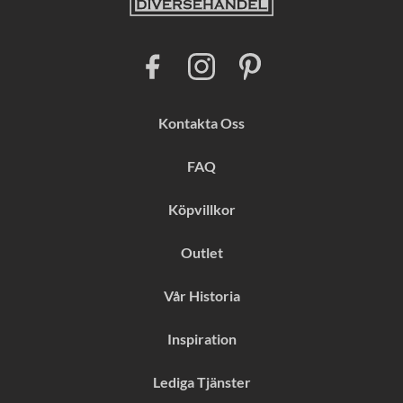
F
I
P
a
n
i
c
s
n
e
t
t
b
a
e
Kontakta Oss
o
g
r
o
r
e
k
a
s
FAQ
m
t
Köpvillkor
Outlet
Vår Historia
Inspiration
Lediga Tjänster