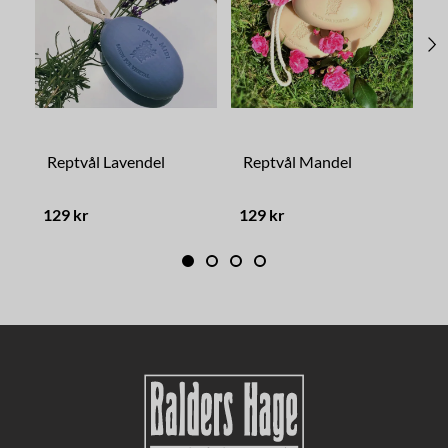
Reptvål Lavendel
Reptvål Mandel
S
129 kr
129 kr
4