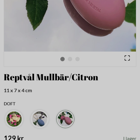
Reptvål Mullbär/Citron
11 x 7 x 4 cm
DOFT
129 kr
I lager