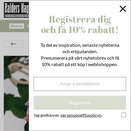
Registrera dig
och få 10% rabatt!
SÄKRA BETALNINGAR MED KLARNA CHECKOUT!
Bad & Städ
Kroppsvård
Tvålar & Krämer
Ta del av inspiration, senaste nyheterna
Reptvål Mullbär/Citron
och erbjudanden.
Prenumerera på vårt nyhetsbrev och få
10% rabatt på ett köp i webbshoppen.
Registrera
Jag godkänner
personuppgiftspolicyn
.