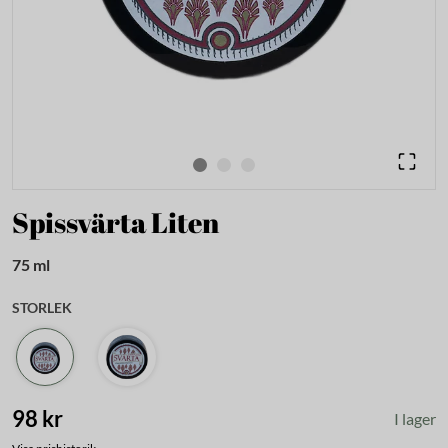
Spissvärta Liten
75 ml
STORLEK
98 kr
I lager