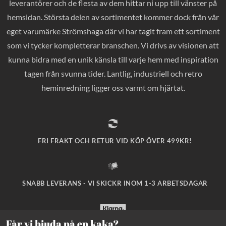
leverantörer och de flesta av dem hittar ni upp till vänster på
hemsidan. Största delen av sortimentet kommer dock från vår
eget varumärke Strömshaga där vi har tagit fram ett sortiment
som vi tycker kompletterar branschen. Vi drivs av visionen att
kunna bidra med en unik känsla till varje hem med inspiration
tagen från svunna tider. Lantlig, industriell och retro
heminredning ligger oss varmt om hjärtat.
FRI FRAKT OCH RETUR VID KÖP ÖVER 499KR!
SNABB LEVERANS - VI SKICKR INOM 1-3 ARBETSDAGAR
Får vi bjuda på en kaka?
SÄKRA BETALNINGAR MED KLARNA CHECKOUT!