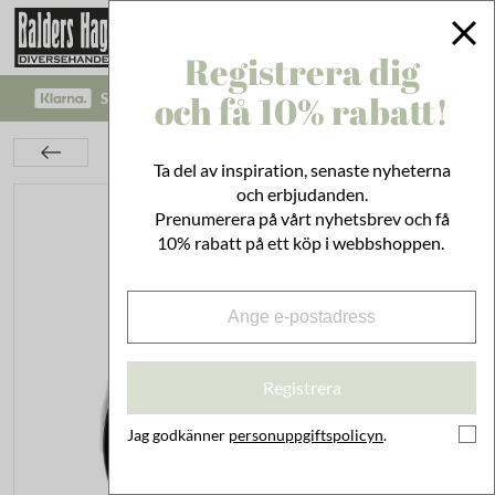
Registrera dig
och få 10% rabatt!
SÄKRA BETALNINGAR MED KLARNA CHECKOUT!
Bad & Städ
Städ
Rengöring
Spissvärta Liten
Ta del av inspiration, senaste nyheterna
och erbjudanden.
Prenumerera på vårt nyhetsbrev och få
10% rabatt på ett köp i webbshoppen.
Registrera
Jag godkänner
personuppgiftspolicyn
.