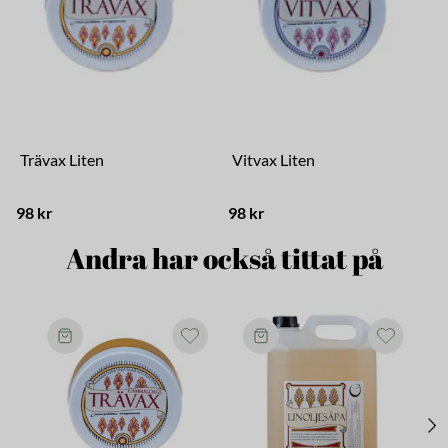
Trävax Liten
Vitvax Liten
98 kr
98 kr
8
Andra har också tittat på