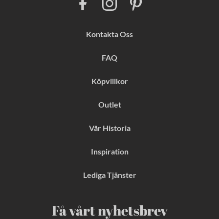
a
n
i
c
s
n
e
t
t
b
a
e
Kontakta Oss
o
g
r
o
r
e
k
a
s
FAQ
m
t
Köpvillkor
Outlet
Vår Historia
Inspiration
Lediga Tjänster
Få vårt nyhetsbrev