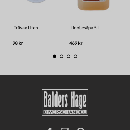
Trävax Liten
Linoljesåpa 5 L
P
98 kr
469 kr
3
F
I
P