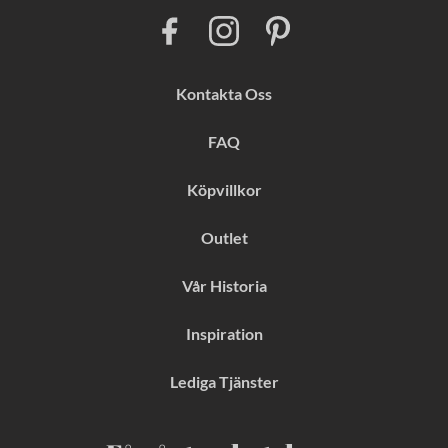
F
I
P
a
n
i
c
s
n
e
t
t
b
a
e
Kontakta Oss
o
g
r
o
r
e
k
a
s
FAQ
m
t
Köpvillkor
Outlet
Vår Historia
Inspiration
Lediga Tjänster