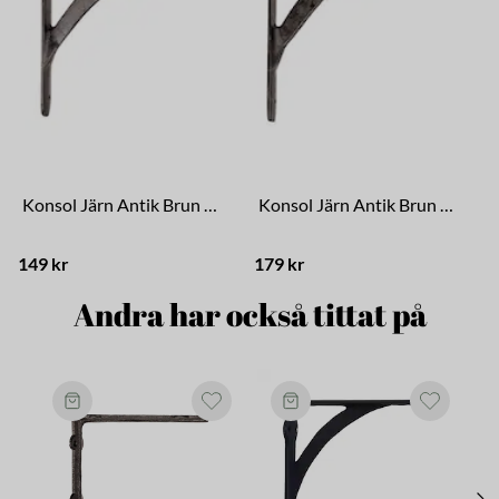
Konsol Järn Antik Brun Liten
Konsol Järn Antik Brun Stor
149 kr
179 kr
1
Andra har också tittat på