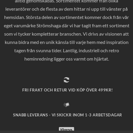
alltid genomskådas. Sortimentet kommer från olika
leverantörer och de flesta av dem hittar ni upp till vänster på
hemsidan. Största delen av sortimentet kommer dock från vår
eget varumärke Strömshaga där vi har tagit fram ett sortiment
som vi tycker kompletterar branschen. Vi drivs av visionen att
kunna bidra med en unik känsla till varje hem med inspiration
tagen från svunna tider. Lantlig, industriell och retro
heminredning ligger oss varmt om hjärtat.
FRI FRAKT OCH RETUR VID KÖP ÖVER 499KR!
SNABB LEVERANS - VI SKICKR INOM 1-3 ARBETSDAGAR