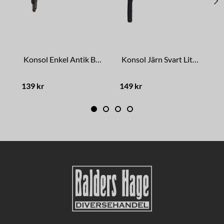
Konsol Enkel Antik Brun Stor
Konsol Järn Svart Liten
S
139 kr
149 kr
4