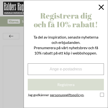
Registrera dig
och få 10% rabatt!
SÄKRA BETALNINGAR MED KLARNA CHECKOUT!
Inredning
På Väggen
Konsoler
Ta del av inspiration, senaste nyheterna
Konsol Enkel Antik Brun Liten
och erbjudanden.
Prenumerera på vårt nyhetsbrev och få
10% rabatt på ett köp i webbshoppen.
Registrera
Jag godkänner
personuppgiftspolicyn
.