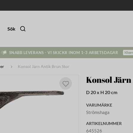
Sök
SNABB LEVERANS - VI SKICKR INOM 1-3 ARBETSDAGAR
er
Konsol Järn Antik Brun Stor
Konsol Järn
D 20 x H 20 cm
VARUMÄRKE
Strömshaga
ARTIKELNUMMER
645526