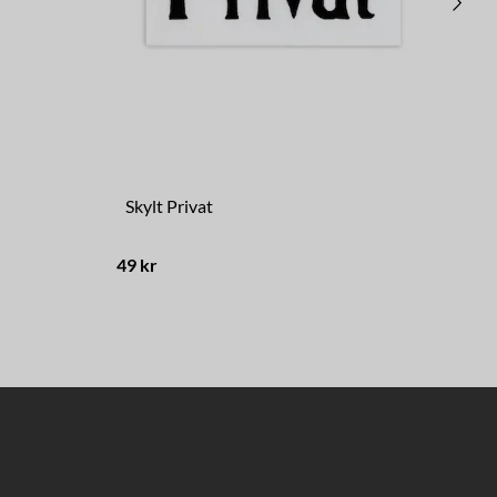
Skylt Privat
Kon
49 kr
149