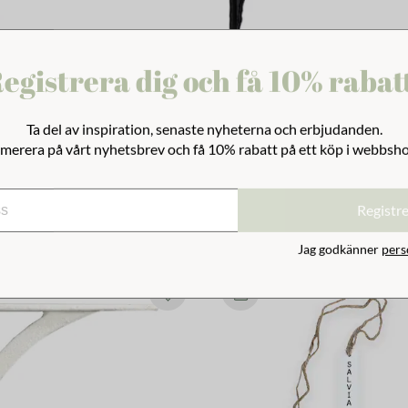
egistrera dig och få 10% rabat
el Antik Brun Stor
Konsol Verona Järn Svart Stor
Ta del av inspiration, senaste nyheterna och erbjudanden.
merera på vårt nyhetsbrev och få 10% rabatt på ett köp i webbsh
269 kr
Registr
Jag godkänner
pers