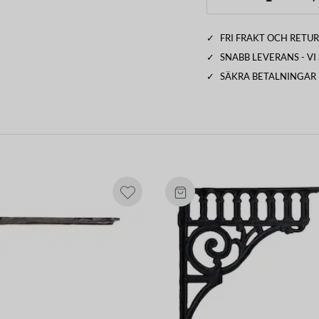
✓
FRI FRAKT OCH RETUR
✓
SNABB LEVERANS - V
✓
SÄKRA BETALNINGAR