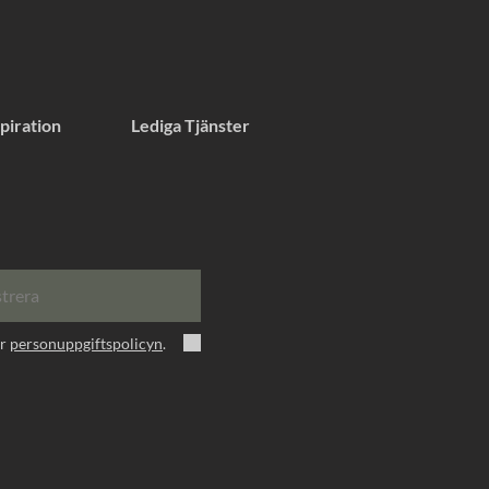
piration
Lediga Tjänster
strera
er
personuppgiftspolicyn
.