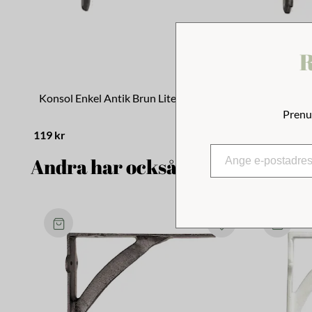
R
Konsol Enkel Antik Brun Liten
Konsol Enk
Prenu
119 kr
139 kr
Andra har också tittat på