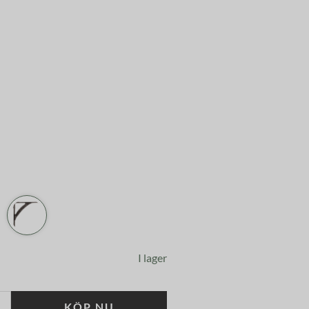
I lager
KÖP NU