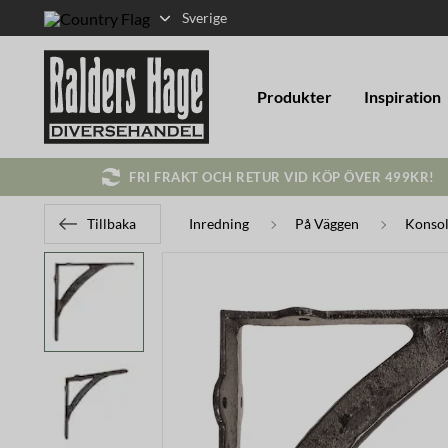
Sverige
Produkter
Inspiration
FRI FRAKT OCH RETUR VID KÖP ÖVER 499KR!
Tillbaka
Inredning
På Väggen
Konsol