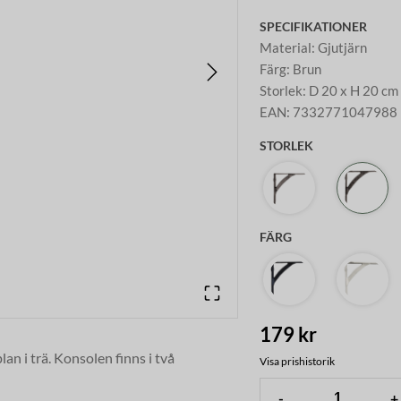
SPECIFIKATIONER
Material
:
Gjutjärn
Färg
:
Brun
Storlek
:
D 20 x H 20 cm
EAN
:
7332771047988
STORLEK
FÄRG
179 kr
an i trä. Konsolen finns i två
Visa prishistorik
-
+