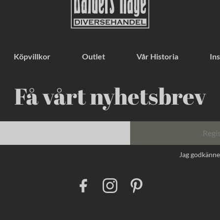
Köpvillkor
Outlet
Vår Historia
Ins
Få vårt nyhetsbrev
Regi
Jag godkänn
F
I
P
a
n
i
c
s
n
e
t
t
b
a
e