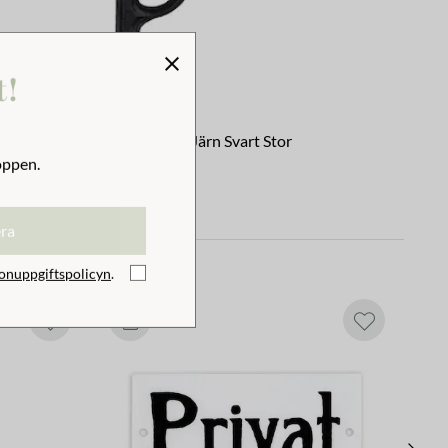
t!
Konsol Sirlig Järn Svart Stor
oppen.
249 kr
era
onuppgiftspolicyn
.