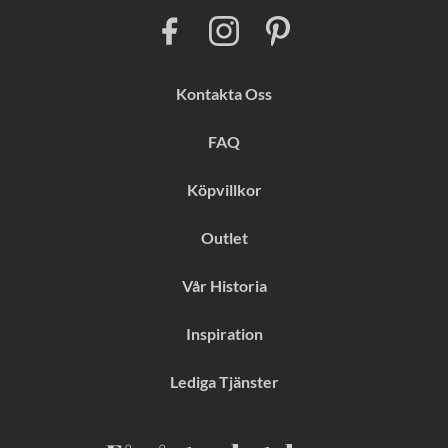
F
I
P
a
n
i
c
s
n
e
t
t
b
a
e
Kontakta Oss
o
g
r
o
r
e
k
a
s
FAQ
m
t
Köpvillkor
Outlet
Vår Historia
Inspiration
Lediga Tjänster