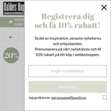
Registrera dig
SNABB LEVERANS - VI SKICKR INOM 1-3
och få 10% rabatt!
ARBETSDAGAR
Inredning
Paketinslagning
Presentpapper
Ta del av inspiration, senaste nyheterna
Presentpåse Lada Mint
och erbjudanden.
Prenumerera på vårt nyhetsbrev och få
10% rabatt på ett köp i webbshoppen.
Registrera
Jag godkänner
personuppgiftspolicyn
.