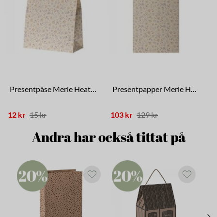
Presentpåse Merle Heather
Presentpapper Merle Heather
12 kr
15 kr
103 kr
129 kr
1
Andra har också tittat på