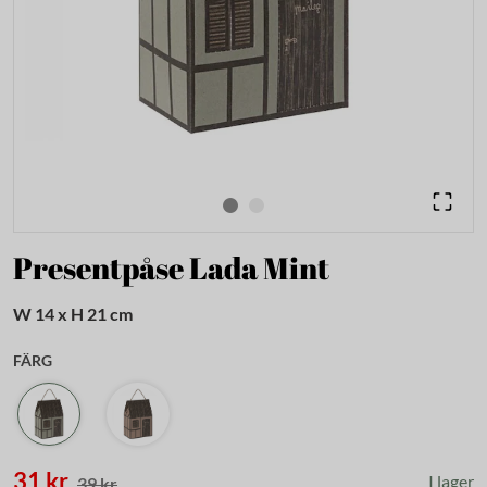
Presentpåse Lada Mint
W 14 x H 21 cm
FÄRG
31 kr
I lager
39 kr