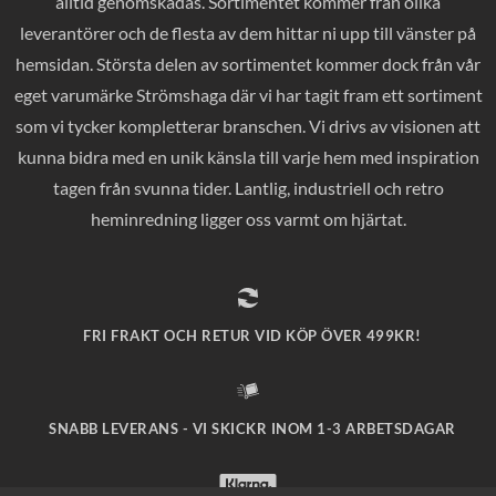
alltid genomskådas. Sortimentet kommer från olika
leverantörer och de flesta av dem hittar ni upp till vänster på
hemsidan. Största delen av sortimentet kommer dock från vår
eget varumärke Strömshaga där vi har tagit fram ett sortiment
som vi tycker kompletterar branschen. Vi drivs av visionen att
kunna bidra med en unik känsla till varje hem med inspiration
tagen från svunna tider. Lantlig, industriell och retro
heminredning ligger oss varmt om hjärtat.
FRI FRAKT OCH RETUR VID KÖP ÖVER 499KR!
SNABB LEVERANS - VI SKICKR INOM 1-3 ARBETSDAGAR