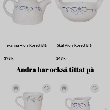
Tekanna Viola Rosett Blå
Skål Viola Rosett Blå
398 kr
149 kr
7
Andra har också tittat på