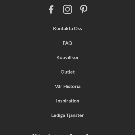
F
I
P
a
n
i
c
s
n
e
t
t
b
a
e
Kontakta Oss
o
g
r
o
r
e
k
a
s
FAQ
m
t
Köpvillkor
Outlet
Vår Historia
Inspiration
Lediga Tjänster