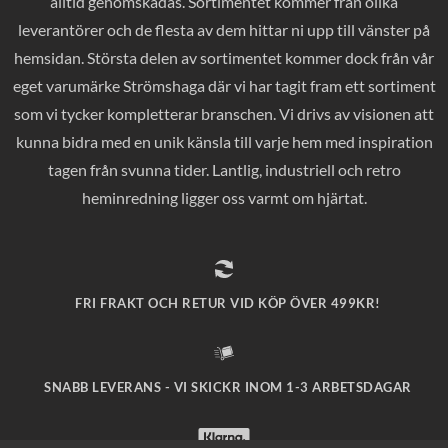
alltid genomskådas. Sortimentet kommer från olika
leverantörer och de flesta av dem hittar ni upp till vänster på
hemsidan. Största delen av sortimentet kommer dock från vår
eget varumärke Strömshaga där vi har tagit fram ett sortiment
som vi tycker kompletterar branschen. Vi drivs av visionen att
kunna bidra med en unik känsla till varje hem med inspiration
tagen från svunna tider. Lantlig, industriell och retro
heminredning ligger oss varmt om hjärtat.
FRI FRAKT OCH RETUR VID KÖP ÖVER 499KR!
SNABB LEVERANS - VI SKICKR INOM 1-3 ARBETSDAGAR