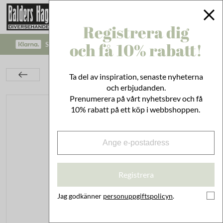
Registrera dig
och få 10% rabatt!
SÄKRA BETALNINGAR MED KLARNA CHECKOUT!
Kök
Duka & Servera
Fat & Brickor
Ta del av inspiration, senaste nyheterna
Litet Fat Viola Rosett Blå
och erbjudanden.
Prenumerera på vårt nyhetsbrev och få
10% rabatt på ett köp i webbshoppen.
Registrera
Jag godkänner
personuppgiftspolicyn
.