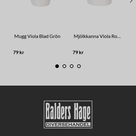
Mugg Viola Blad Grön
Mjölkkanna Viola Rosett Blå
M
79 kr
79 kr
7