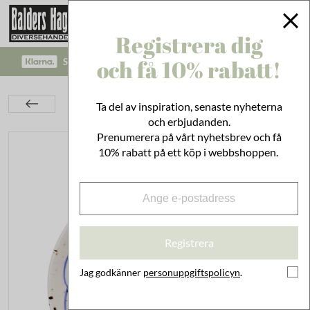
Registrera dig
och få 10% rabatt!
SÄKRA BETALNINGAR MED KLARNA CHECKOUT!
Kök
Duka & Servera
Tallrikar & Skålar
Ta del av inspiration, senaste nyheterna
Assiett Viola Rosett Blå
och erbjudanden.
Prenumerera på vårt nyhetsbrev och få
10% rabatt på ett köp i webbshoppen.
Registrera
Jag godkänner
personuppgiftspolicyn
.