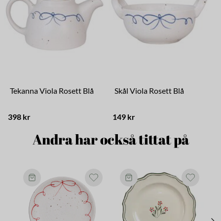
Tekanna Viola Rosett Blå
Skål Viola Rosett Blå
398 kr
149 kr
7
Andra har också tittat på