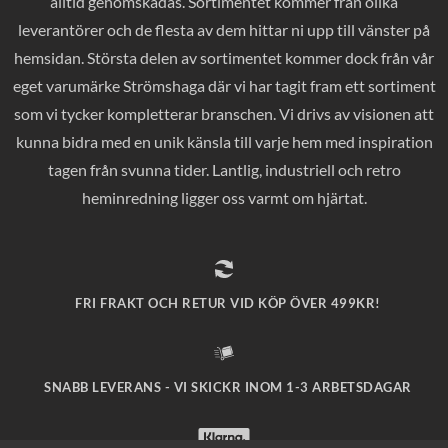
alltid genomskådas. Sortimentet kommer från olika
leverantörer och de flesta av dem hittar ni upp till vänster på
hemsidan. Största delen av sortimentet kommer dock från vår
eget varumärke Strömshaga där vi har tagit fram ett sortiment
som vi tycker kompletterar branschen. Vi drivs av visionen att
kunna bidra med en unik känsla till varje hem med inspiration
tagen från svunna tider. Lantlig, industriell och retro
heminredning ligger oss varmt om hjärtat.
FRI FRAKT OCH RETUR VID KÖP ÖVER 499KR!
SNABB LEVERANS - VI SKICKR INOM 1-3 ARBETSDAGAR