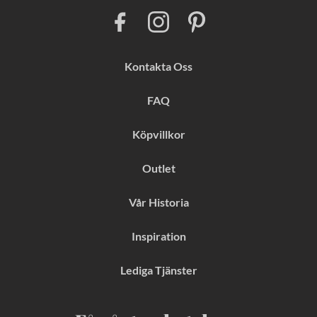
F
I
P
a
n
i
c
s
n
e
t
t
b
a
e
Kontakta Oss
o
g
r
o
r
e
k
a
s
FAQ
m
t
Köpvillkor
Outlet
Vår Historia
Inspiration
Lediga Tjänster