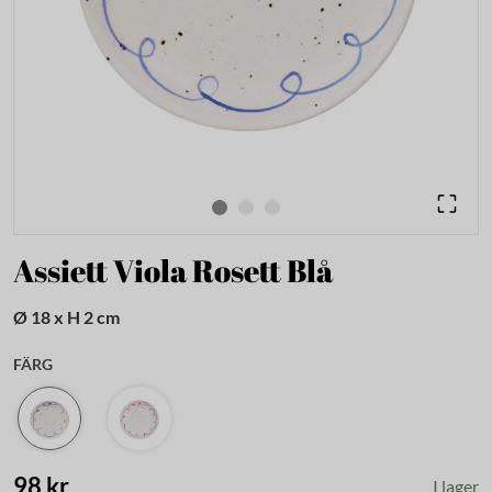
Assiett Viola Rosett Blå
Ø 18 x H 2 cm
FÄRG
98 kr
I lager