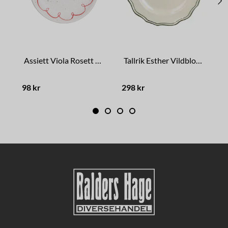
Assiett Viola Rosett Röd
Tallrik Esther Vildblomma Grön
A
98 kr
298 kr
9