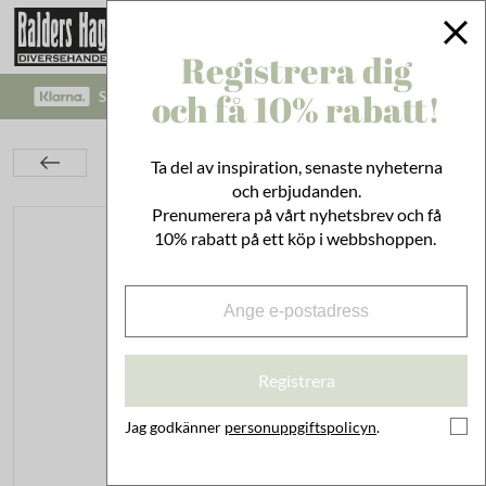
Registrera dig
och få 10% rabatt!
SÄKRA BETALNINGAR MED KLARNA CHECKOUT!
Kök
Duka & Servera
Porslin & Keramik
Ta del av inspiration, senaste nyheterna
Espressokopp Viola Blad Blå
och erbjudanden.
Prenumerera på vårt nyhetsbrev och få
10% rabatt på ett köp i webbshoppen.
Registrera
Jag godkänner
personuppgiftspolicyn
.