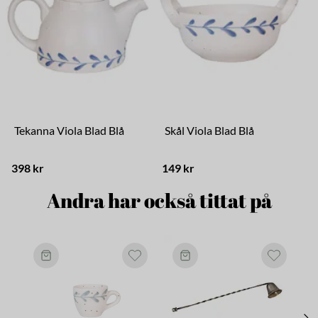
Tekanna Viola Blad Blå
Skål Viola Blad Blå
398 kr
149 kr
7
Andra har också tittat på