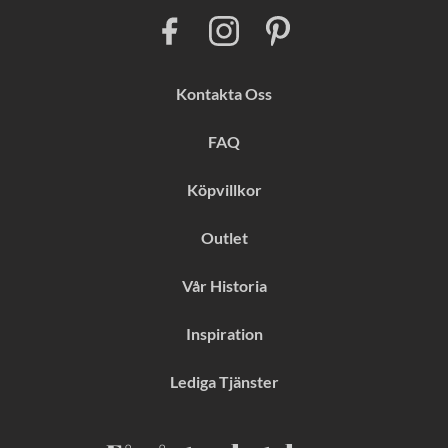
F
I
P
a
n
i
c
s
n
e
t
t
b
a
e
Kontakta Oss
o
g
r
o
r
e
k
a
s
FAQ
m
t
Köpvillkor
Outlet
Vår Historia
Inspiration
Lediga Tjänster