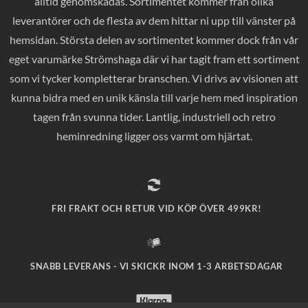
alltid genomskådas. Sortimentet kommer från olika
leverantörer och de flesta av dem hittar ni upp till vänster på
hemsidan. Största delen av sortimentet kommer dock från vår
eget varumärke Strömshaga där vi har tagit fram ett sortiment
som vi tycker kompletterar branschen. Vi drivs av visionen att
kunna bidra med en unik känsla till varje hem med inspiration
tagen från svunna tider. Lantlig, industriell och retro
heminredning ligger oss varmt om hjärtat.
FRI FRAKT OCH RETUR VID KÖP ÖVER 499KR!
SNABB LEVERANS - VI SKICKR INOM 1-3 ARBETSDAGAR