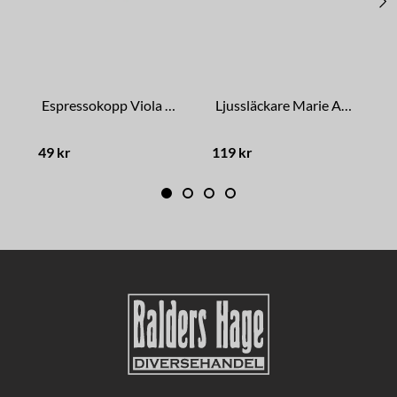
Espressokopp Viola Blad Grön
Ljussläckare Marie Antik Mässing
49 kr
119 kr
4