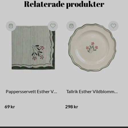
Relaterade produkter
Pappersservett Esther Vildblomma Grön
Tallrik Esther Vildblomma Grön
69 kr
298 kr
1