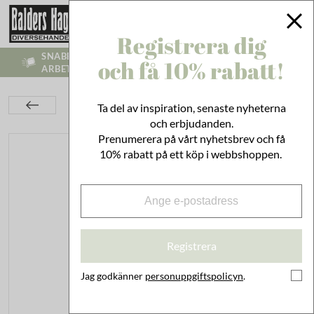
Registrera dig
SNABB LEVERANS - VI SKICKR INOM 1-3
och få 10% rabatt!
ARBETSDAGAR
Kök
Duka & Servera
Tallrikar & Skålar
Ta del av inspiration, senaste nyheterna
Skål Esther Vildblomma Grön Liten
och erbjudanden.
Prenumerera på vårt nyhetsbrev och få
10% rabatt på ett köp i webbshoppen.
Registrera
Jag godkänner
personuppgiftspolicyn
.