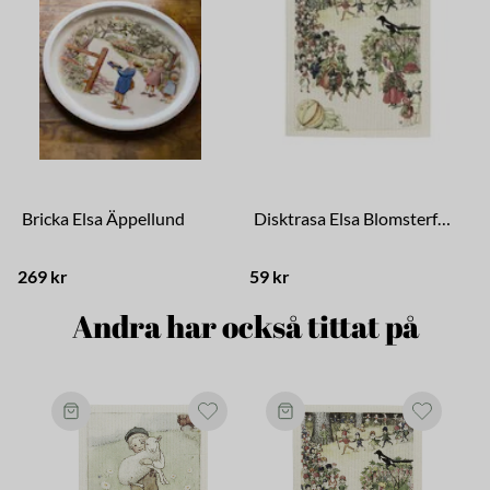
Bricka Elsa Äppellund
Disktrasa Elsa Blomsterfest
269 kr
59 kr
5
Andra har också tittat på