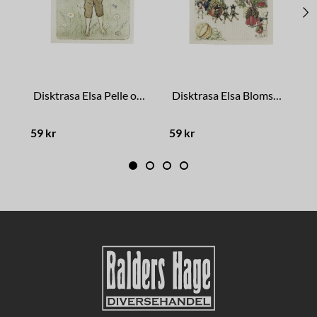
Disktrasa Elsa Pelle och Lammungen
Disktrasa Elsa Blomsterfest
59 kr
59 kr
5