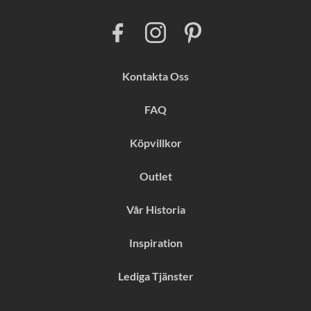
F
I
P
a
n
i
c
s
n
e
t
t
b
a
e
Kontakta Oss
o
g
r
o
r
e
k
a
s
FAQ
m
t
Köpvillkor
Outlet
Vår Historia
Inspiration
Lediga Tjänster