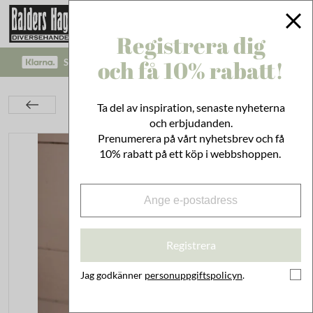
Registrera dig
och få 10% rabatt!
SÄKRA BETALNINGAR MED KLARNA CHECKOUT!
Kök
Husgeråd
Städ & Disk
Ta del av inspiration, senaste nyheterna
Disktrasa Elsa Äppellund
och erbjudanden.
Prenumerera på vårt nyhetsbrev och få
10% rabatt på ett köp i webbshoppen.
Registrera
Jag godkänner
personuppgiftspolicyn
.