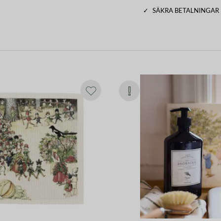
✓
SÄKRA BETALNINGAR
ttbar i 90 °C och 100 % biologiskt