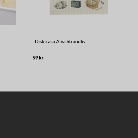
Disktrasa Alva Strandliv
Di
59 kr
49 