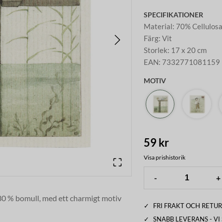
SPECIFIKATIONER
Material
:
70% Cellulos
Färg
:
Vit
Storlek
:
17 x 20 cm
EAN
:
7332771081159
MOTIV
59 kr
Visa prishistorik
-
+
 30 % bomull, med ett charmigt motiv
✓
FRI FRAKT OCH RETUR
erket är av Elsa Beskow, en av Sveriges
✓
SNABB LEVERANS - V