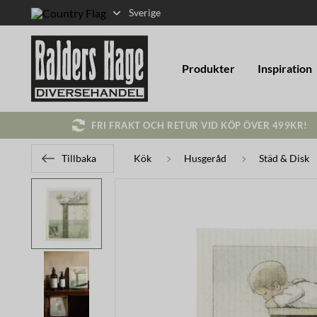
Sverige
Produkter
Inspiration
FRI FRAKT OCH RETUR VID KÖP ÖVER 499KR!
Tillbaka
Kök
Husgeråd
Städ & Disk