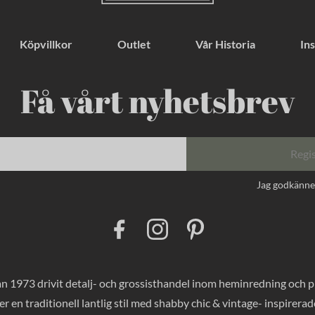
Köpvillkor
Outlet
Vår Historia
Ins
Få vårt nyhetsbrev
Regi
Jag godkänn
F
I
P
a
n
i
c
s
n
e
t
t
b
a
e
o
g
r
 1973 drivit detalj- och grossisthandel inom heminredning och pres
o
r
e
k
a
s
er en traditionell lantlig stil med shabby chic & vintage- inspirer
m
t