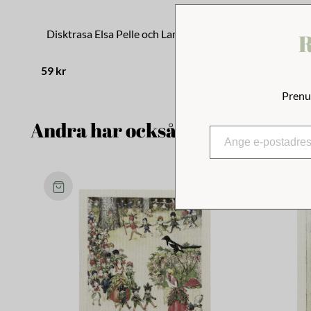
Disktrasa Elsa Pelle och Lammungen
Disktrasa
R
59 kr
59 kr
Prenu
Andra har också tittat på