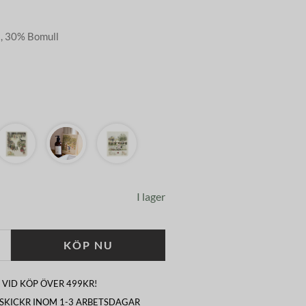
a, 30% Bomull
I lager
KÖP NU
 VID KÖP ÖVER 499KR!
I SKICKR INOM 1-3 ARBETSDAGAR