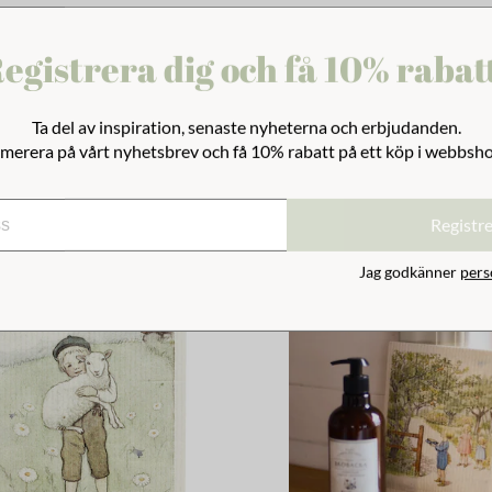
 Elsa Blomsterfest
Diskmedel Brobacka Timjan
egistrera dig och få 10% rabat
149 kr
Ta del av inspiration, senaste nyheterna och erbjudanden.
merera på vårt nyhetsbrev och få 10% rabatt på ett köp i webbsh
Registr
Jag godkänner
pers