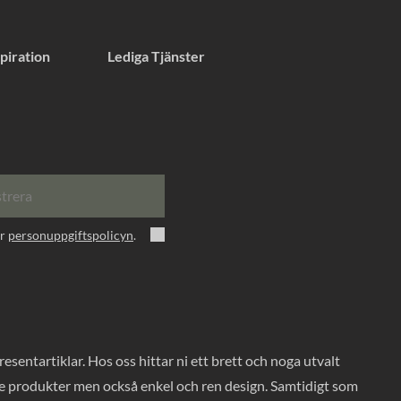
piration
Lediga Tjänster
strera
er
personuppgiftspolicyn
.
entartiklar. Hos oss hittar ni ett brett och noga utvalt
ade produkter men också enkel och ren design. Samtidigt som