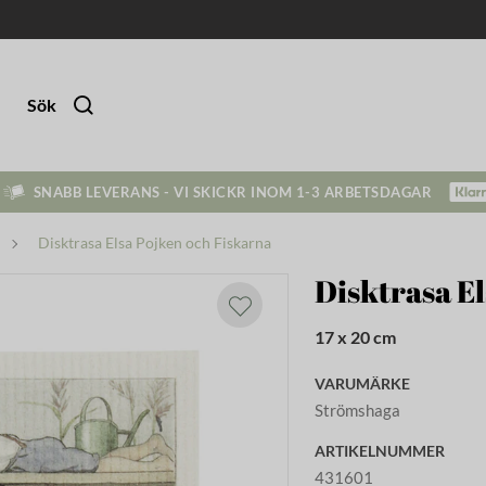
Sök
SNABB LEVERANS - VI SKICKR INOM 1-3 ARBETSDAGAR
Disktrasa Elsa Pojken och Fiskarna
Disktrasa E
17 x 20 cm
VARUMÄRKE
Strömshaga
ARTIKELNUMMER
431601