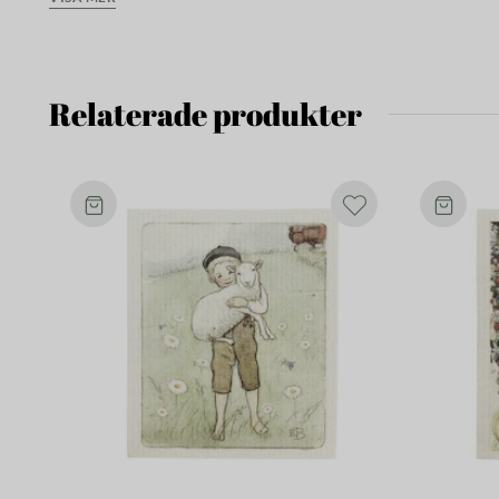
Mjuk och absorberande när den är blöt. Slitstark, maskintvä
nedbrytbar.
Relaterade produkter