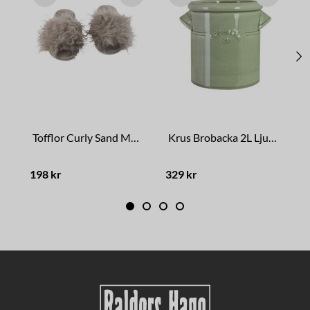
Tofflor Curly Sand Medium
Krus Brobacka 2L Ljusgrön Rak
198 kr
329 kr
1