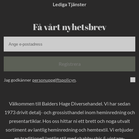
Lediga Tjänster
Få vårt nyhetsbrev
Registrera
Jag godkänner
personuppgiftspolicyn
.
Välkommen till Balders Hage Diversehandel. Vi har sedan
1973 drivit detalj- och grossisthandel inom heminredning och
presentartiklar. Hos oss hittar ni ett brett och noga utvalt
sortiment av lantlig heminredning och hemtextil. Vi erbjuder
en traditionell lantlig stil med shabby chic & vintage-