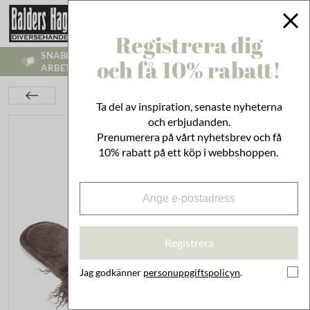
Registrera dig
SNABB LEVERANS - VI SKICKR INOM 1-3
och få 10% rabatt!
ARBETSDAGAR
Textil
Tofflor Curly Brun Medium
Ta del av inspiration, senaste nyheterna
och erbjudanden.
Prenumerera på vårt nyhetsbrev och få
10% rabatt på ett köp i webbshoppen.
Registrera
Jag godkänner
personuppgiftspolicyn
.