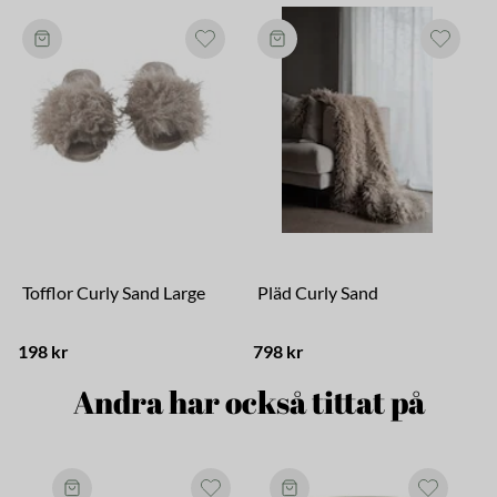
Tofflor Curly Sand Large
Pläd Curly Sand
198 kr
798 kr
1
Andra har också tittat på