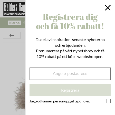
Registrera dig
och få 10% rabatt!
SÄKRA BETALNINGAR MED KLARNA CHECKOUT!
Strand & Uteplats
Tofflor Curly Sand Medium
Ta del av inspiration, senaste nyheterna
och erbjudanden.
Prenumerera på vårt nyhetsbrev och få
10% rabatt på ett köp i webbshoppen.
Registrera
Jag godkänner
personuppgiftspolicyn
.