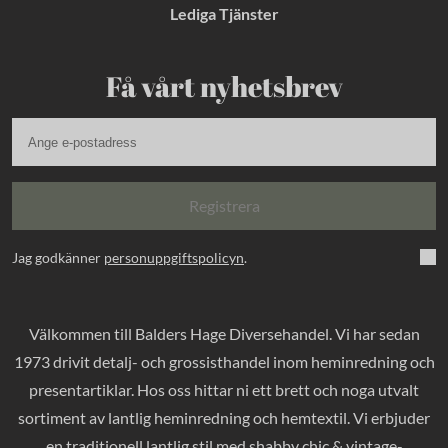
Lediga Tjänster
Få vårt nyhetsbrev
Registrera
Jag godkänner
personuppgiftspolicyn
.
Välkommen till Balders Hage Diversehandel. Vi har sedan
1973 drivit detalj- och grossisthandel inom heminredning och
presentartiklar. Hos oss hittar ni ett brett och noga utvalt
sortiment av lantlig heminredning och hemtextil. Vi erbjuder
en traditionell lantlig stil med shabby chic & vintage-