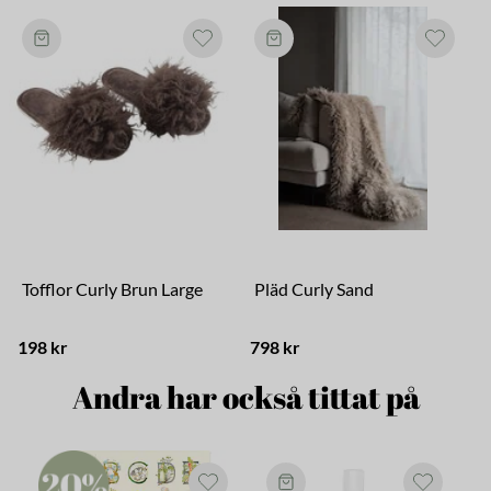
Tofflor Curly Brun Large
Pläd Curly Sand
198 kr
798 kr
1
Andra har också tittat på