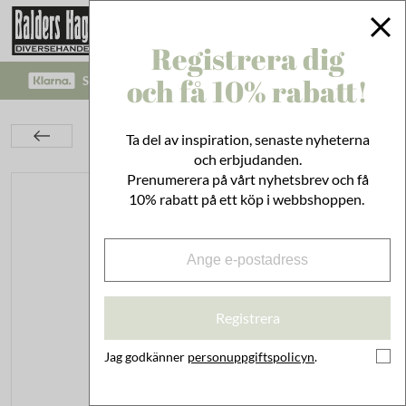
Registrera dig
och få 10% rabatt!
SÄKRA BETALNINGAR MED KLARNA CHECKOUT!
Inredning
Dekoration
Krukor & Krus
Ta del av inspiration, senaste nyheterna
Kruka Anna 17 cm Gul
och erbjudanden.
Prenumerera på vårt nyhetsbrev och få
10% rabatt på ett köp i webbshoppen.
Registrera
Jag godkänner
personuppgiftspolicyn
.