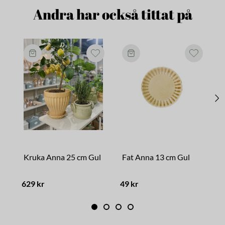
Andra har också tittat på
Kruka Anna 25 cm Gul
Fat Anna 13 cm Gul
629 kr
49 kr
6