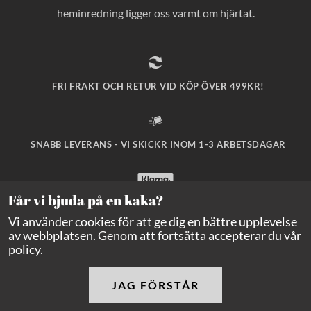
heminredning ligger oss varmt om hjärtat.
FRI FRAKT OCH RETUR VID KÖP ÖVER 499KR!
SNABB LEVERANS - VI SKICKR INOM 1-3 ARBETSDAGAR
Får vi bjuda på en kaka?
SÄKRA BETALNINGAR MED KLARNA CHECKOUT!
Vi använder cookies för att ge dig en bättre upplevelse
av webbplatsen. Genom att fortsätta accepterar du vår
policy
.
JAG FÖRSTÅR
Copyright Balders Hage
2026
Alla rättigheter reserverade.