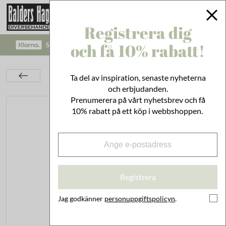
Registrera dig
och få 10% rabatt!
SÄKRA BETALNINGAR MED KLARNA CHECKOUT!
Inredning
Dekoration
Krukor & Krus
Ta del av inspiration, senaste nyheterna
Kruka Anna 17 cm Mörkgrön
och erbjudanden.
Prenumerera på vårt nyhetsbrev och få
10% rabatt på ett köp i webbshoppen.
Registrera
Jag godkänner
personuppgiftspolicyn
.