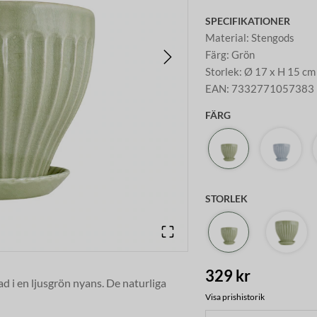
SPECIFIKATIONER
Material
:
Stengods
Färg
:
Grön
Storlek
:
Ø 17 x H 15 cm
EAN
:
7332771057383
FÄRG
STORLEK
329 kr
d i en ljusgrön nyans. De naturliga
Visa prishistorik
gruppera i olika storlekar och färger.
a direkt i krukan och ett fat som