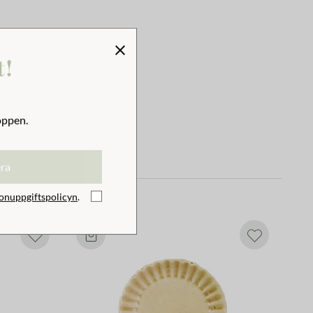
t!
oppen.
era
onuppgiftspolicyn
.