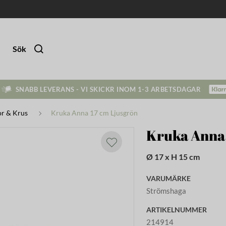
Sök
SNABB LEVERANS - VI SKICKR INOM 1-3 ARBETSDAGAR
r & Krus
Kruka Anna 17 cm Ljusgrön
Kruka Anna 
Ø 17 x H 15 cm
VARUMÄRKE
Strömshaga
ARTIKELNUMMER
214914