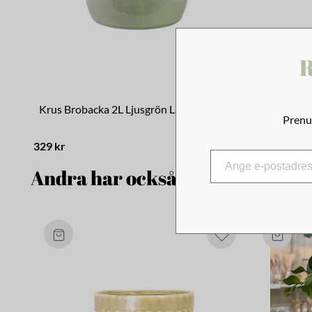
R
Krus Brobacka 2L Ljusgrön Låg
Krus Broba
Prenu
329 kr
329 kr
Andra har också tittat på