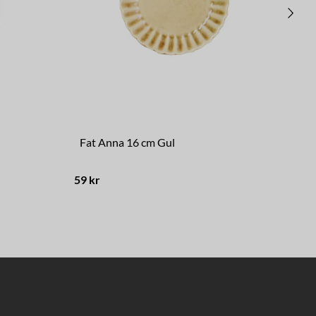
Fat Anna 16 cm Gul
Pa
59 kr
69 