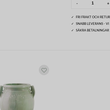
-
+
✓
FRI FRAKT OCH RETUR
ar eller rinnränder i glasyren kan
ynas som ännu ett tecken på att
✓
SNABB LEVERANS - V
✓
SÄKRA BETALNINGAR