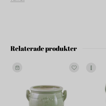
samlar upp överblivet vatten.
Då krukan är handgjord är de inte alltid helt runda och prick
förekomma.
Även på den sandfärgade insidan kan fläckar s
krukan är handglaserad.
Relaterade produkter