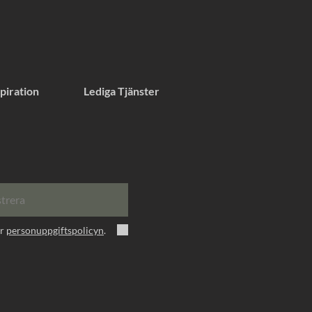
piration
Lediga Tjänster
strera
er
personuppgiftspolicyn
.