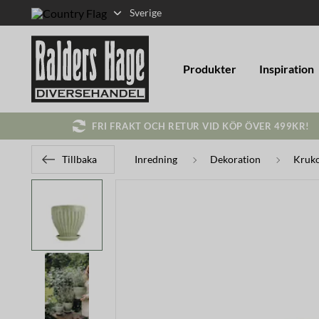
Sverige
Produkter
Inspiration
FRI FRAKT OCH RETUR VID KÖP ÖVER 499KR!
Tillbaka
Inredning
Dekoration
Kruko