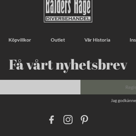
Köpvillkor
Outlet
Vår Historia
Ins
Få vårt nyhetsbrev
Regi
Jag godkänn
F
I
P
a
n
i
c
s
n
e
t
t